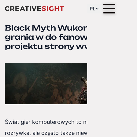
PL
Black Myth Wukong: od
grania w do fanowskiego
projektu strony www
Świat gier komputerowych to nie tylko
rozrywka, ale często także niewyczerpane