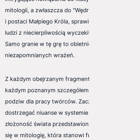
mitologii, a zwłaszcza do "Wędrówki na Zachód"
i postaci Małpiego Króla, sprawiły, że miliony
ludzi z niecierpliwością wyczekiwali premiery.
Samo granie w tę grę to obietnica
niezapomnianych wrażeń.
Z każdym obejrzanym fragmentem rozgrywki, z
każdym poznanym szczegółem fabuły, rósł mój
podziw dla pracy twórców. Zaczynałem
dostrzegać niuanse w systemie walki, doceniać
złożoność świata przedstawionego i zagłębiać
się w mitologię, która stanowi fundament gry.