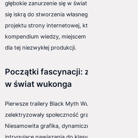
głębokie zanurzenie się w świat gry może stać
się iskrą do stworzenia własnego, fanowskiego
projektu strony internetowej, który stanie się
kompendium wiedzy, miejscem dyskusji i hołdem
dla tej niezwykłej produkcji.
Początki fascynacji: zanurzenie
w świat wukonga
Pierwsze trailery Black Myth Wukong
zelektryzowały społeczność graczy.
Niesamowita grafika, dynamiczna walka i
intrygujące nawiązania do klasycznej chińskiej