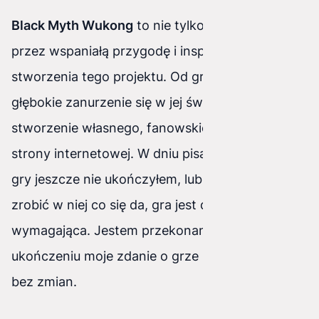
Black Myth Wukong
to nie tylko gra, to podróż
przez wspaniałą przygodę i inspiracja do
stworzenia tego projektu. Od grania w nią, przez
głębokie zanurzenie się w jej świat, aż po
stworzenie własnego, fanowskiego projektu
strony internetowej. W dniu pisania tego posta,
gry jeszcze nie ukończyłem, lubię poznać grę i
zrobić w niej co się da, gra jest dluga i dość
wymagająca. Jestem przekonany że po jej
ukończeniu moje zdanie o grze nadal pozostanie
bez zmian.