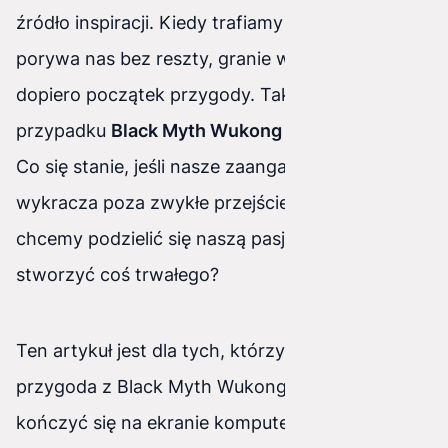
źródło inspiracji. Kiedy trafiamy na tytuł, który
porywa nas bez reszty, granie w niego to
dopiero początek przygody. Tak właśnie jest w
przypadku
Black Myth Wukong
– gry akcji RPG.
Co się stanie, jeśli nasze zaangażowanie
wykracza poza zwykłe przejście fabuły? Co, jeśli
chcemy podzielić się naszą pasją z innymi i
stworzyć coś trwałego?
Ten artykuł jest dla tych, którzy czują, że ich
przygoda z Black Myth Wukong nie musi
kończyć się na ekranie komputera. Pokażę, jak