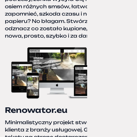
osiem różnych smsów, łatwo coś pominać,
zapomnieć, szkoda czasu i nerwów. Kartka
papieru? No błagam. Stwórz listę zakupów,
odznacz co zostało kupione, zacznij od
nowa, prosto, szybko i za darmo.
Renowator.eu
Minimalistyczny projekt stworzony dla
klienta z branży usługowej. Grafiki oraz