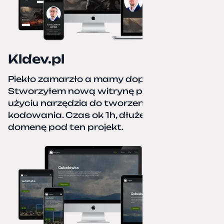
Kldev.pl
Piekło zamarzło a mamy dopiero jesień.
Stworzyłem nową witrynę portfolio przy
użyciu narzędzia do tworzenia stron bez
kodowania. Czas ok 1h, dłużej podpinałem
domenę pod ten projekt.