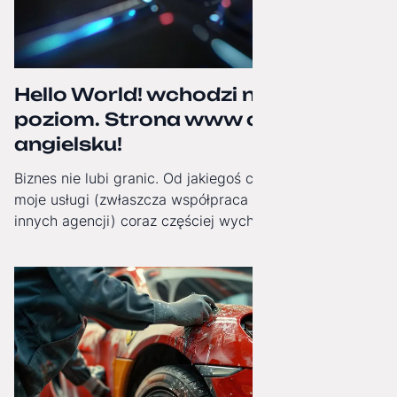
Hello World! wchodzi na wyższy
poziom. Strona www oficjalnie po
angielsku!
Biznes nie lubi granic. Od jakiegoś czasu obserwuję, jak
moje usługi (zwłaszcza współpraca White-Label dla
innych agencji) coraz częściej wychodzą poza Polskę.
Dlatego od dziś moja strona internetowa zyskała pełną,
angielską wersję językową!