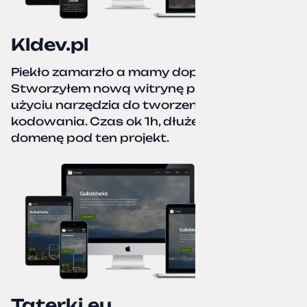
Kldev.pl
Piekło zamarzło a mamy dopiero jesień.
Stworzyłem nową witrynę portfolio przy
użyciu narzędzia do tworzenia stron bez
kodowania. Czas ok 1h, dłużej podpinałem
domenę pod ten projekt.
Taterki.eu