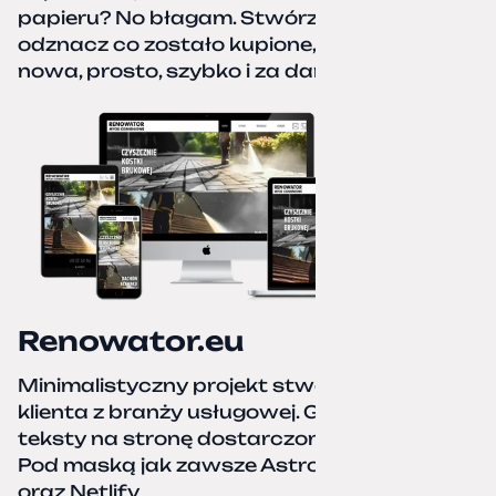
papieru? No błagam. Stwórz listę zakupów,
odznacz co zostało kupione, zacznij od
nowa, prosto, szybko i za darmo.
Renowator.eu
Minimalistyczny projekt stworzony dla
klienta z branży usługowej. Grafiki oraz
teksty na stronę dostarczone przez klienta.
Pod maską jak zawsze Astro, TailwindCSS,
oraz Netlify