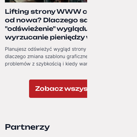
Lifting strony WWW czy budowa
od nowa? Dlaczego samo
"odświeżenie" wyglądu to często
wyrzucanie pieniędzy w błoto.
Planujesz odświeżyć wygląd strony firmowej? Zobacz,
dlaczego zmiana szablonu graficznego nie rozwiązuje
problemów z szybkością i kiedy warto zainwestować w
nowoczesną architekturę technologiczną.
Zobacz wszystkie
Partnerzy