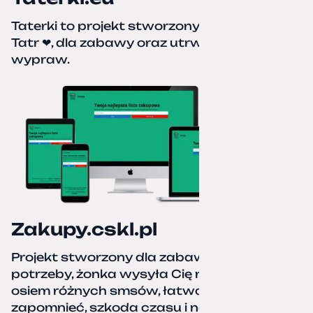
Taterki to projekt stworzony z miłości do
Tatr ❤, dla zabawy oraz utrwalenia naszych
wypraw.
Zakupy.cskl.pl
Projekt stworzony dla zabawy i realnej
potrzeby, żonka wysyła Cię na zakupy,
osiem różnych smsów, łatwo coś pominać,
zapomnieć, szkoda czasu i nerwów. Kartka