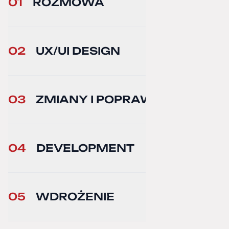
01
ROZMOWA
02
UX/UI DESIGN
03
ZMIANY I POPRAWKI
04
DEVELOPMENT
05
WDROŻENIE