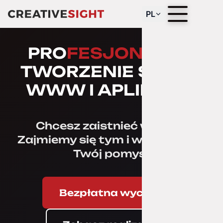
PL
PRO
FESJONALNE
TWORZENIE STRON
WWW I APLIKACJI
Chcesz zaistnieć w sieci?
Zajmiemy się tym i wykreujemy
Twój pomysł
Bezpłatna wycena