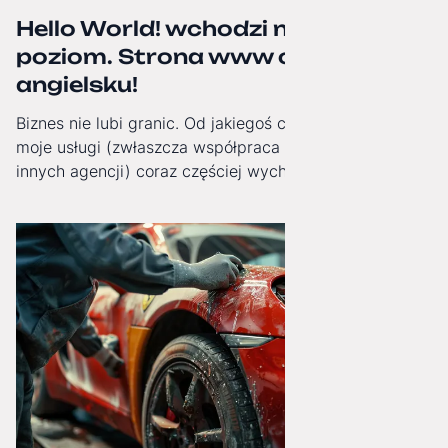
Hello World! wchodzi na wyższy
poziom. Strona www oficjalnie po
angielsku!
Biznes nie lubi granic. Od jakiegoś czasu obserwuję, jak
moje usługi (zwłaszcza współpraca White-Label dla
innych agencji) coraz częściej wychodzą poza Polskę.
Dlatego od dziś moja strona internetowa zyskała pełną,
angielską wersję językową!