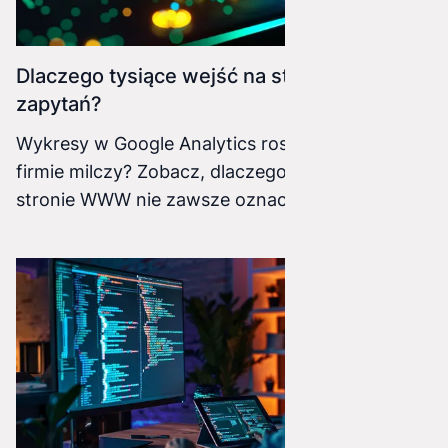
Dlaczego tysiące wejść na stronę nie dają
zapytań?
Wykresy w Google Analytics rosną, ale telefon w
firmie milczy? Zobacz, dlaczego duży ruch na
stronie WWW nie zawsze oznacza dużą
sprzedaż i jak technologia pomaga zamienić
odwiedzających w płacących klientów.