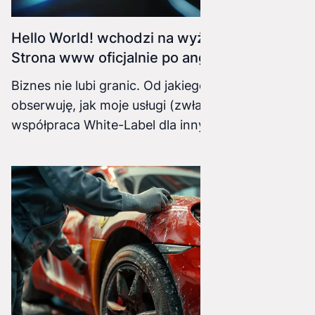
Hello World! wchodzi na wyższy poziom.
Strona www oficjalnie po angielsku!
Biznes nie lubi granic. Od jakiegoś czasu
obserwuję, jak moje usługi (zwłaszcza
współpraca White-Label dla innych agencji)
coraz częściej wychodzą poza Polskę. Dlatego
od dziś moja strona internetowa zyskała pełną,
angielską wersję językową!