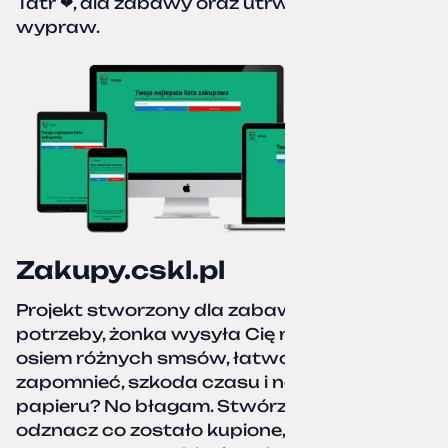
Tatr ❤, dla zabawy oraz utrwalenia naszych
wypraw.
Zakupy.cskl.pl
Projekt stworzony dla zabawy i realnej
potrzeby, żonka wysyła Cię na zakupy,
osiem różnych smsów, łatwo coś pominać,
zapomnieć, szkoda czasu i nerwów. Kartka
papieru? No błagam. Stwórz listę zakupów,
odznacz co zostało kupione, zacznij od