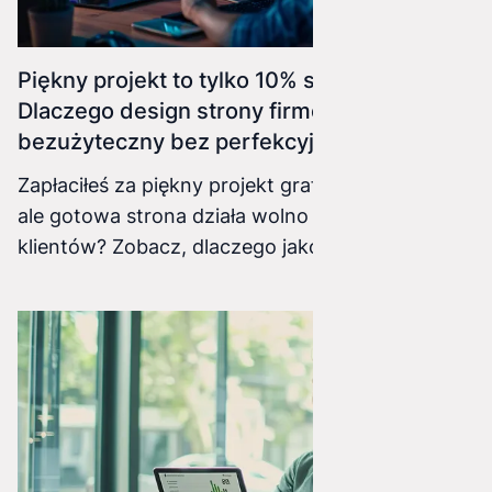
Piękny projekt to tylko 10% sukcesu.
Dlaczego design strony firmowej jest
bezużyteczny bez perfekcyjnego kodu?
Zapłaciłeś za piękny projekt graficzny w Figmie,
ale gotowa strona działa wolno i odstrasza
klientów? Zobacz, dlaczego jakość kodu
(frontend i backend) decyduje o zyskach Twojej
firmy