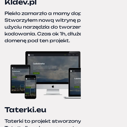
Kldev.pl
Piekło zamarzło a mamy dopiero jesień.
Stworzyłem nową witrynę portfolio przy
użyciu narzędzia do tworzenia stron bez
kodowania. Czas ok 1h, dłużej podpinałem
domenę pod ten projekt.
Taterki.eu
Taterki to projekt stworzony z miłości do