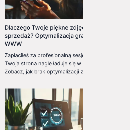
Dlaczego Twoje piękne zdjęcia zabijają
sprzedaż? Optymalizacja grafik na stronie
WWW
Zapłaciłeś za profesjonalną sesję zdjęciową, ale
Twoja strona nagle ładuje się w nieskończoność?
Zobacz, jak brak optymalizacji zdjęć niszczy
Twoje SEO i jak poprawnie przygotować grafiki
(WebP, AVIF), by zachować wynik 100/100 w
PageSpeed.