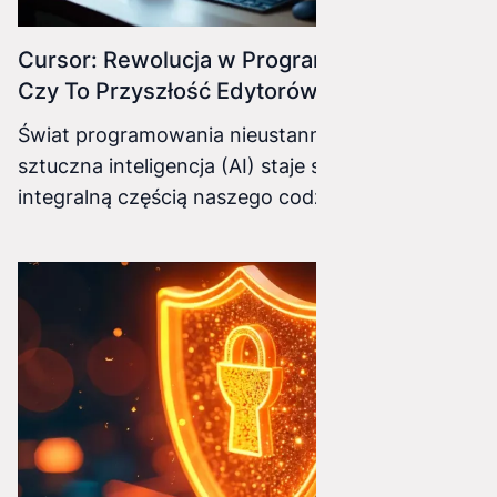
Cursor: Rewolucja w Programowaniu z AI –
Czy To Przyszłość Edytorów Kodu?
Świat programowania nieustannie ewoluuje, a
sztuczna inteligencja (AI) staje się coraz bardziej
integralną częścią naszego codziennego
przepływu pracy. Po rewolucji, jaką przyniósł
GitHub Copilot, na horyzoncie pojawia się
kolejne narzędzie, które obiecuje przenieść
współpracę z AI na zupełnie nowy poziom –
Cursor IDE