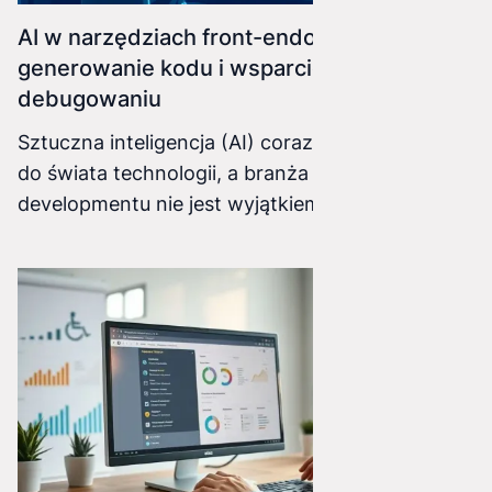
AI w narzędziach front-endowych -
generowanie kodu i wsparcie w
debugowaniu
Sztuczna inteligencja (AI) coraz śmielej wkracza
do świata technologii, a branża front-end
developmentu nie jest wyjątkiem. Nowoczesne
narzędzia wspomagane przez AI oferują
programistom nieocenioną pomoc,
automatyzując żmudne zadania, przyspieszając
proces tworzenia oraz ułatwiając debugowanie
kodu.