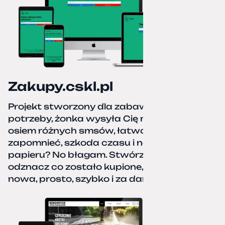
Zakupy.cskl.pl
Projekt stworzony dla zabawy i realnej
potrzeby, żonka wysyła Cię na zakupy,
osiem różnych smsów, łatwo coś pominać,
zapomnieć, szkoda czasu i nerwów. Kartka
papieru? No błagam. Stwórz listę zakupów,
odznacz co zostało kupione, zacznij od
nowa, prosto, szybko i za darmo.