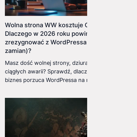
Wolna strona WW kosztuje Cię klientów.
Dlaczego w 2026 roku powinieneś
zrezygnować z WordPressa (i co wybrać w
zamian)?
Masz dość wolnej strony, dziurawych wtyczek i
ciągłych awarii? Sprawdź, dlaczego nowoczesny
biznes porzuca WordPressa na rzecz szybszych
i bezpieczniejszych rozwiązań.