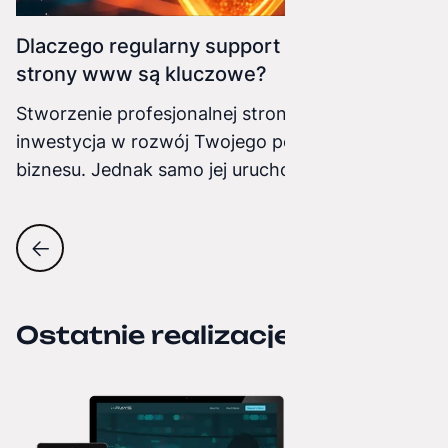
Dlaczego regularny support i utrzymanie
strony www są kluczowe?
Stworzenie profesjonalnej strony internetowej to
inwestycja w rozwój Twojego pomysłu lub
biznesu. Jednak samo jej uruchomienie to
dopiero początek. Aby Twoja witryna działała
bez zarzutu, była bezpieczna i skutecznie
realizowała swoje cele, niezbędne jest jej
regularne wsparcie i utrzymanie
Ostatnie realizacje