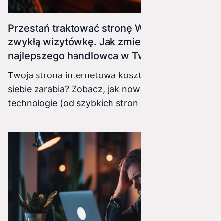
Przestań traktować stronę WWW jak
zwykłą wizytówkę. Jak zmienić ją w
najlepszego handlowca w Twojej firmie?
Twoja strona internetowa kosztuje, ale czy na
siebie zarabia? Zobacz, jak nowoczesne
technologie (od szybkich stron po dedykowane
aplikacje) mogą zautomatyzować Twój biznes i
przyciągać klientów 24/7.