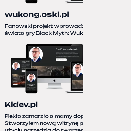
wukong.cskl.pl
Fanowski projekt wprowadzający do
świata gry Black Myth: Wukong
Kldev.pl
Piekło zamarzło a mamy dopiero jesień.
Stworzyłem nową witrynę portfolio przy
użyciu narzędzia do tworzenia stron bez