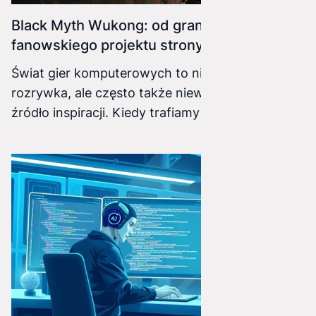
Black Myth Wukong: od grania w do
fanowskiego projektu strony www
Świat gier komputerowych to nie tylko
rozrywka, ale często także niewyczerpane
źródło inspiracji. Kiedy trafiamy na tytuł, który
porywa nas bez reszty, granie w niego to
dopiero początek przygody. Tak właśnie jest w
przypadku Black Myth Wukong – gry akcji RPG