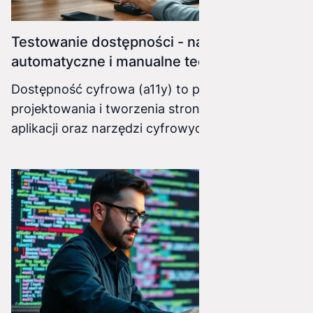
Testowanie dostępności - narzędzia
automatyczne i manualne techniki.
Dostępność cyfrowa (a11y) to praktyka
projektowania i tworzenia stron internetowych,
aplikacji oraz narzędzi cyfrowych w taki sposób,
aby mogły być używane przez jak najszerszą
grupę osób, w tym osoby z różnego rodzaju
niepełnosprawnościami. Testowanie dostępności
jest kluczowym elementem tego procesu,
pozwalającym zweryfikować, czy nasze
produkty cyfrowe spełniają odpowiednie
standardy, takie jak Wytyczne dla Dostępności
Treści Internetowych (WCAG