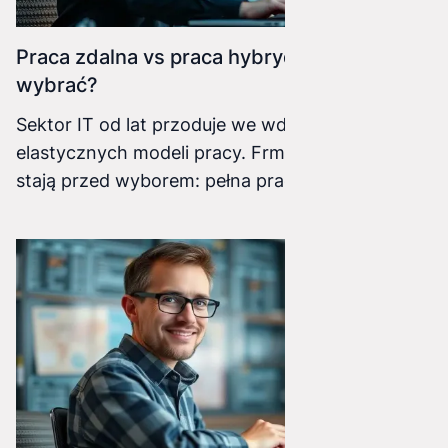
Praca zdalna vs praca hybrydowa w IT – co
wybrać?
Sektor IT od lat przoduje we wdrażaniu
elastycznych modeli pracy. Frmy i pracownicy
stają przed wyborem: pełna praca zdalna,
powrót do biura, czy może model hybrydowy?