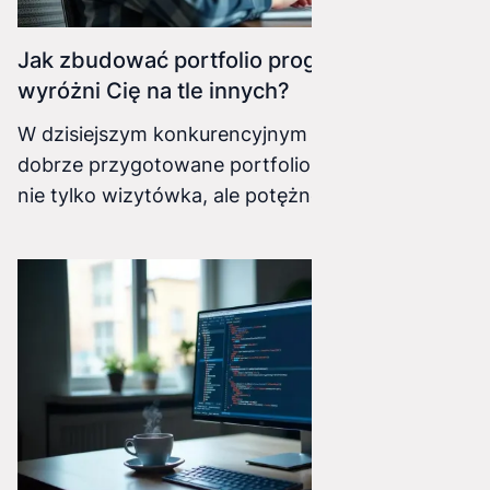
Jak zbudować portfolio programisty, które
wyróżni Cię na tle innych?
W dzisiejszym konkurencyjnym świecie IT,
dobrze przygotowane portfolio programisty to
nie tylko wizytówka, ale potężne narzędzie,
które może otworzyć drzwi do wymarzonej
pracy. Nie wystarczy jednak wrzucić kilku
przypadkowych projektów. Aby Twoje portfolio
naprawdę zabłysło i przyciągnęło uwagę
rekruterów, musi być przemyślane i starannie
przygotowane