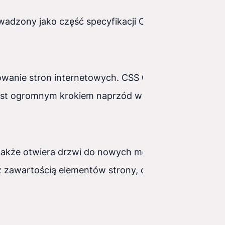
wadzony jako część specyfikacji CSS, umożliwia
owanie stron internetowych. CSS Grid pozwala na
 jest ogromnym krokiem naprzód w porównaniu do
e także otwiera drzwi do nowych możliwości
 zawartością elementów strony, co czyni nasze