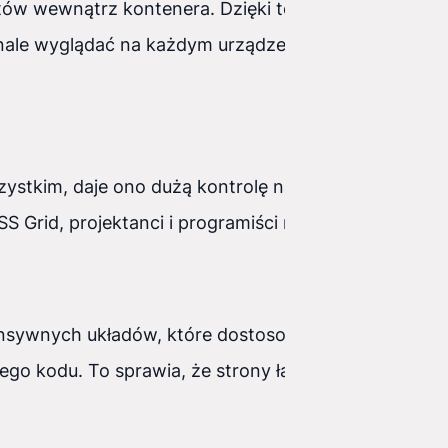
entów wewnątrz kontenera. Dzięki temu możemy
nale wyglądać na każdym urządzeniu.
zystkim, daje ono dużą kontrolę nad układem
S Grid, projektanci i programiści mogą skupić się
onsywnych układów, które dostosowują się do
ego kodu. To sprawia, że strony ładowane są