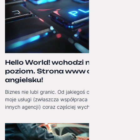
Hello World! wchodzi na wyższy
poziom. Strona www oficjalnie po
angielsku!
Biznes nie lubi granic. Od jakiegoś czasu obserwuję, jak
moje usługi (zwłaszcza współpraca White-Label dla
innych agencji) coraz częściej wychodzą poza Polskę.
Dlatego od dziś moja strona internetowa zyskała pełną,
angielską wersję językową!