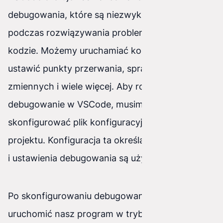
debugowania, które są niezwykle przydatne
podczas rozwiązywania problemów w naszym
kodzie. Możemy uruchamiać kod krok po kroku,
ustawić punkty przerwania, sprawdzać wartości
zmiennych i wiele więcej. Aby rozpocząć
debugowanie w VSCode, musimy najpierw
skonfigurować plik konfiguracyjny dla naszego
projektu. Konfiguracja ta określa, jakie narzędzia
i ustawienia debugowania są używane.
Po skonfigurowaniu debugowania, możemy
uruchomić nasz program w trybie debugowania,