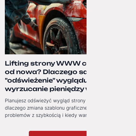
Lifting strony WWW czy budowa
od nowa? Dlaczego samo
"odświeżenie" wyglądu to często
wyrzucanie pieniędzy w błoto.
Planujesz odświeżyć wygląd strony firmowej? Zobacz,
dlaczego zmiana szablonu graficznego nie rozwiązuje
problemów z szybkością i kiedy warto zainwestować w
nowoczesną architekturę technologiczną.