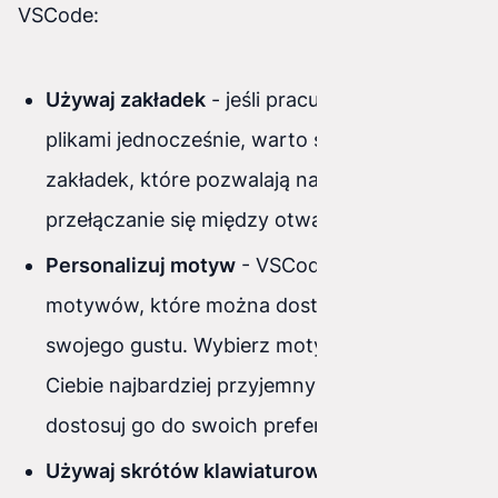
VSCode:
Używaj zakładek
- jeśli pracujesz nad wieloma
plikami jednocześnie, warto skorzystać z
zakładek, które pozwalają na łatwe
przełączanie się między otwartymi plikami.
Personalizuj motyw
- VSCode oferuje wiele
motywów, które można dostosować do
swojego gustu. Wybierz motyw, który jest dla
Ciebie najbardziej przyjemny dla oczu i
dostosuj go do swoich preferencji.
Używaj skrótów klawiaturowych
- jak