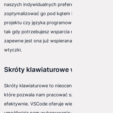
naszych indywidualnych preferencji, a także
zoptymalizować go pod kątem konkretnego
projektu czy języka programowania. Zwykle jest
tak gdy potrzebujesz wsparcia nowej składni,
zapewne jest ona już wspierana za pomocą
wtyczki.
Skróty klawiaturowe w VSCode
Skróty klawiaturowe to nieocenione narzędzie,
które pozwala nam pracować szybciej i bardziej
efektywnie. VSCode oferuje wiele skrótów, które
umożliwiają nam wykonywanie różnych operacji