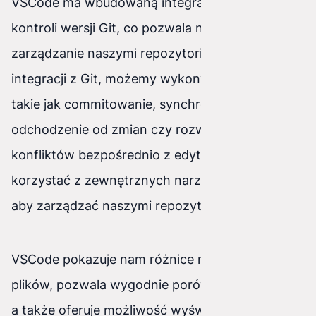
VSCode ma wbudowaną integrację z systemem
kontroli wersji Git, co pozwala nam na wygodne
zarządzanie naszymi repozytoriami. Dzięki
integracji z Git, możemy wykonywać operacje
takie jak commitowanie, synchronizowanie,
odchodzenie od zmian czy rozwiązywanie
konfliktów bezpośrednio z edytora. Nie musimy
korzystać z zewnętrznych narzędzi czy konsoli,
aby zarządzać naszymi repozytoriami.
VSCode pokazuje nam różnice między wersjami
plików, pozwala wygodnie porównywać zmiany,
a także oferuje możliwość wyświetlania historii