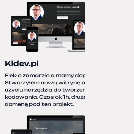
Kldev.pl
Piekło zamarzło a mamy dopiero jesień.
Stworzyłem nową witrynę portfolio przy
użyciu narzędzia do tworzenia stron bez
kodowania. Czas ok 1h, dłużej podpinałem
domenę pod ten projekt.