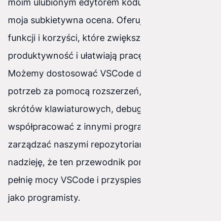
moim ulubionym edytorem kodu ale jest to tylko
moja subkietywna ocena. Oferuje on wiele
funkcji i korzyści, które zwiększają naszą
produktywność i ułatwiają pracę programistom.
Możemy dostosować VSCode do swoich
potrzeb za pomocą rozszerzeń, korzystać z
skrótów klawiaturowych, debugować nasz kod,
współpracować z innymi programistami i
zarządzać naszymi repozytoriami Git. Mam
nadzieję, że ten przewodnik pomoże Ci odkryć
pełnię mocy VSCode i przyspieszy Twoją pracę
jako programisty.