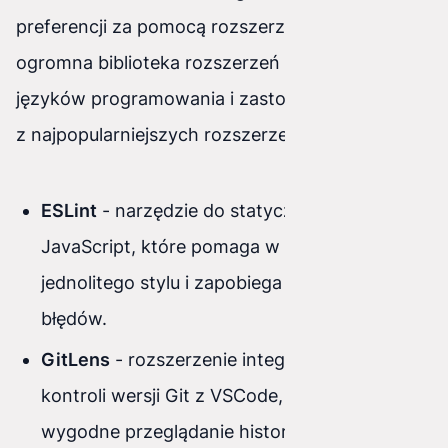
preferencji za pomocą rozszerzeń. Istnieje
ogromna biblioteka rozszerzeń dla różnych
języków programowania i zastosowań. Niektóre
z najpopularniejszych rozszerzeń to:
ESLint
- narzędzie do statycznej analizy kodu
JavaScript, które pomaga w utrzymaniu
jednolitego stylu i zapobiega popełnianiu
błędów.
GitLens
- rozszerzenie integrujące system
kontroli wersji Git z VSCode, umożliwiające
wygodne przeglądanie historii zmian,