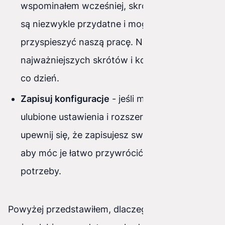
wspominałem wcześniej, skróty klawiaturowe
są niezwykle przydatne i mogą znacznie
przyspieszyć naszą pracę. Naucz się
najważniejszych skrótów i korzystaj z nich na
co dzień.
Zapisuj konfiguracje
- jeśli masz swoje
ulubione ustawienia i rozszerzenia w VSCode,
upewnij się, że zapisujesz swoje konfiguracje,
aby móc je łatwo przywrócić w razie
potrzeby.
Powyżej przedstawiłem, dlaczego VSCode jest