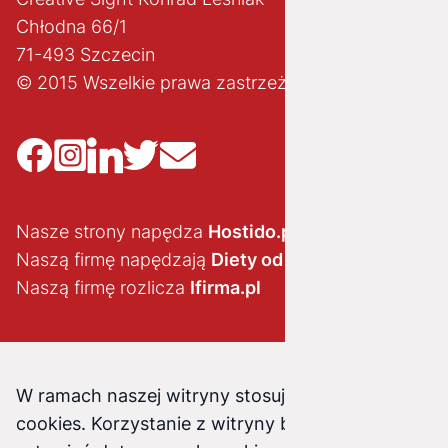
Chłodna 66/1
71-493 Szczecin
© 2015 Wszelkie prawa zastrzeżone
Nasze strony napędza
Hostido.pl
Naszą firmę napędzają
Diety od brokuła
Naszą firmę rozlicza
Ifirma.pl
W ramach naszej witryny stosujemy pliki
cookies. Korzystanie z witryny bez zmiany