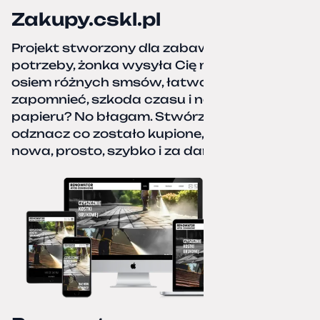
Zakupy.cskl.pl
Projekt stworzony dla zabawy i realnej
potrzeby, żonka wysyła Cię na zakupy,
osiem różnych smsów, łatwo coś pominać,
zapomnieć, szkoda czasu i nerwów. Kartka
papieru? No błagam. Stwórz listę zakupów,
odznacz co zostało kupione, zacznij od
nowa, prosto, szybko i za darmo.