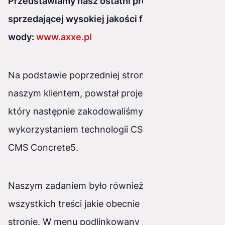
Przedstawiamy nasz ostatni projekt dla firmy
sprzedającej wysokiej jakości filtry do
wody:
www.axxe.pl
Na podstawie poprzedniej strony i ustaleń z
naszym klientem, powstał projekt graficzny,
który następnie zakodowaliśmy z
wykorzystaniem technologii CSS3, HTML5 oraz
CMS Concrete5.
Naszym zadaniem było również wstawienie
wszystkich treści jakie obecnie znajdują się na
stronie. W menu podlinkowany został sklep.