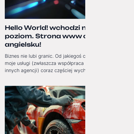
Hello World! wchodzi na wyższy
poziom. Strona www oficjalnie po
angielsku!
Biznes nie lubi granic. Od jakiegoś czasu obserwuję, jak
moje usługi (zwłaszcza współpraca White-Label dla
innych agencji) coraz częściej wychodzą poza Polskę.
Dlatego od dziś moja strona internetowa zyskała pełną,
angielską wersję językową!