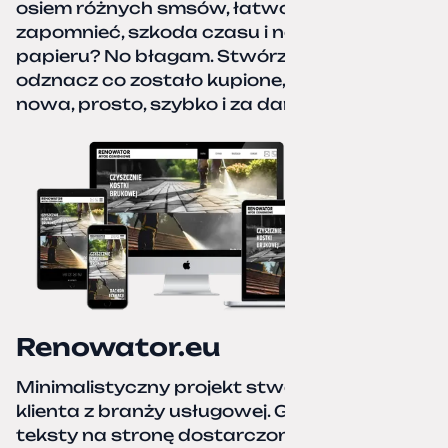
osiem różnych smsów, łatwo coś pominać,
zapomnieć, szkoda czasu i nerwów. Kartka
papieru? No błagam. Stwórz listę zakupów,
odznacz co zostało kupione, zacznij od
nowa, prosto, szybko i za darmo.
Renowator.eu
Minimalistyczny projekt stworzony dla
klienta z branży usługowej. Grafiki oraz
teksty na stronę dostarczone przez klienta.