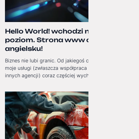
Hello World! wchodzi na wyższy
poziom. Strona www oficjalnie po
angielsku!
Biznes nie lubi granic. Od jakiegoś czasu obserwuję, jak
moje usługi (zwłaszcza współpraca White-Label dla
innych agencji) coraz częściej wychodzą poza Polskę.
Dlatego od dziś moja strona internetowa zyskała pełną,
angielską wersję językową!