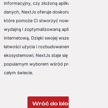
informacyjny, czy złożoną aplikację opartą na
danych, NextJs oferuje doskonałe rozwiązanie,
które pomoże Ci stworzyć nowoczesną,
wydajną i zoptymalizowaną aplikację
internetową. Dzięki swojej wszechstronności,
łatwości użycia i rozbudowanemu
ekosystemowi, NextJs staje się coraz bardziej
popularnym wyborem wśród programistów na
całym świecie.
Wróć do bloga