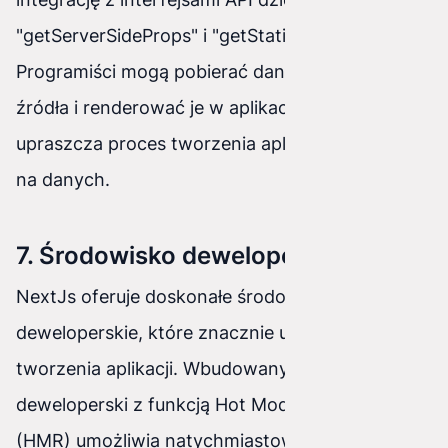
"getServerSideProps" i "getStaticProps".
Programiści mogą pobierać dane z dowolnego
źródła i renderować je w aplikacji, co znacznie
upraszcza proces tworzenia aplikacji opartych
na danych.
7. Środowisko deweloperskie
NextJs oferuje doskonałe środowisko
deweloperskie, które znacznie usprawnia proces
tworzenia aplikacji. Wbudowany serwer
deweloperski z funkcją Hot Module Replacement
(HMR) umożliwia natychmiastowe odświeżanie