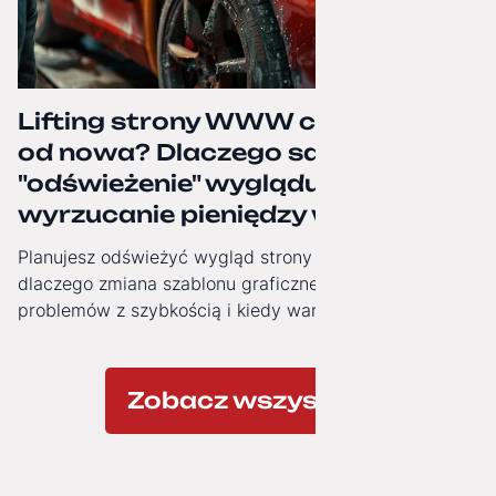
Lifting strony WWW czy budowa
od nowa? Dlaczego samo
"odświeżenie" wyglądu to często
wyrzucanie pieniędzy w błoto.
Planujesz odświeżyć wygląd strony firmowej? Zobacz,
dlaczego zmiana szablonu graficznego nie rozwiązuje
problemów z szybkością i kiedy warto zainwestować w
nowoczesną architekturę technologiczną.
Zobacz wszystkie