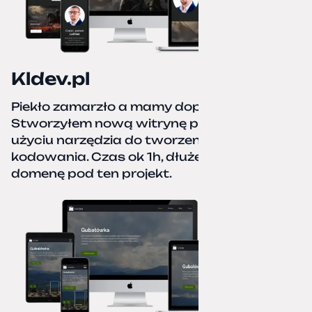
Kldev.pl
Piekło zamarzło a mamy dopiero jesień.
Stworzyłem nową witrynę portfolio przy
użyciu narzędzia do tworzenia stron bez
kodowania. Czas ok 1h, dłużej podpinałem
domenę pod ten projekt.