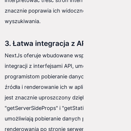
interpretować treść stron internetowych, co
znacznie poprawia ich widoczność w wynikach
wyszukiwania.
3. Łatwa integracja z API
NextJs oferuje wbudowane wsparcie dla
integracji z interfejsami API, umożliwiając
programistom pobieranie danych z dowolnego
źródła i renderowanie ich w aplikacji. Proces ten
jest znacznie uproszczony dzięki funkcji
"getServerSideProps" i "getStaticProps", które
umożliwiają pobieranie danych podczas
renderowania po stronie serwera lub