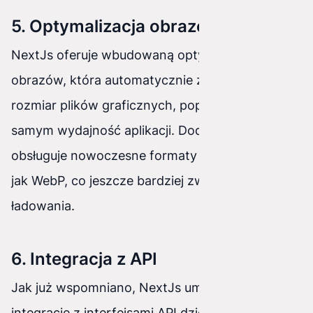
5. Optymalizacja obrazów
NextJs oferuje wbudowaną optymalizację
obrazów, która automatycznie zmniejsza
rozmiar plików graficznych, poprawiając tym
samym wydajność aplikacji. Dodatkowo, NextJs
obsługuje nowoczesne formaty obrazów, takie
jak WebP, co jeszcze bardziej zwiększa szybkość
ładowania.
6. Integracja z API
Jak już wspomniano, NextJs umożliwia łatwą
integrację z interfejsami API dzięki funkcjom