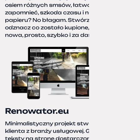
osiem różnych smsów, łatwo coś pominać,
zapomnieć, szkoda czasu i nerwów. Kartka
papieru? No błagam. Stwórz listę zakupów,
odznacz co zostało kupione, zacznij od
nowa, prosto, szybko i za darmo.
Renowator.eu
Minimalistyczny projekt stworzony dla
klienta z branży usługowej. Grafiki oraz
teksty na stronę dostarczone przez klienta.