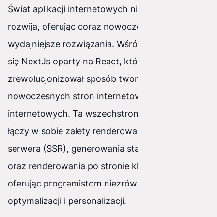
Świat aplikacji internetowych nieustannie się
rozwija, oferując coraz nowocześniejsze i
wydajniejsze rozwiązania. Wśród nich wyróżnia
się NextJs oparty na React, który
zrewolucjonizował sposób tworzenia
nowoczesnych stron internetowych i aplikacji
internetowych. Ta wszechstronna platforma
łączy w sobie zalety renderowania po stronie
serwera (SSR), generowania statycznego (SSG)
oraz renderowania po stronie klienta (CSR),
oferując programistom niezrównane możliwości
optymalizacji i personalizacji.