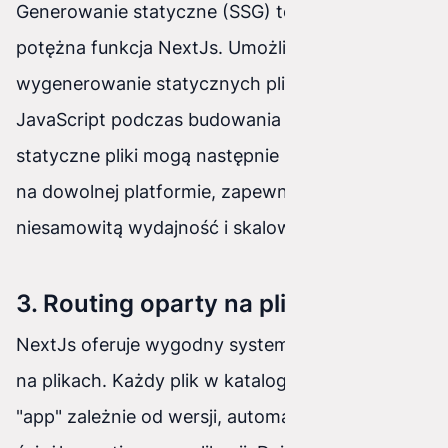
Generowanie statyczne (SSG) to kolejna
potężna funkcja NextJs. Umożliwia ona
wygenerowanie statycznych plików HTML, CSS i
JavaScript podczas budowania aplikacji. Te
statyczne pliki mogą następnie być hostowane
na dowolnej platformie, zapewniając
niesamowitą wydajność i skalowalność.
3. Routing oparty na plikach
NextJs oferuje wygodny system routingu oparty
na plikach. Każdy plik w katalogu "pages" lub
"app" zależnie od wersji, automatycznie staje się