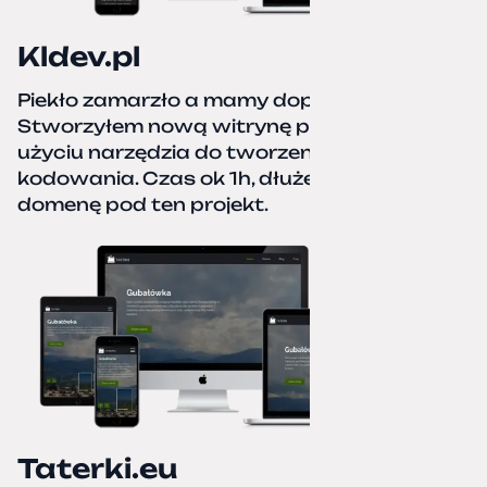
Kldev.pl
Piekło zamarzło a mamy dopiero jesień.
Stworzyłem nową witrynę portfolio przy
użyciu narzędzia do tworzenia stron bez
kodowania. Czas ok 1h, dłużej podpinałem
domenę pod ten projekt.
Taterki.eu