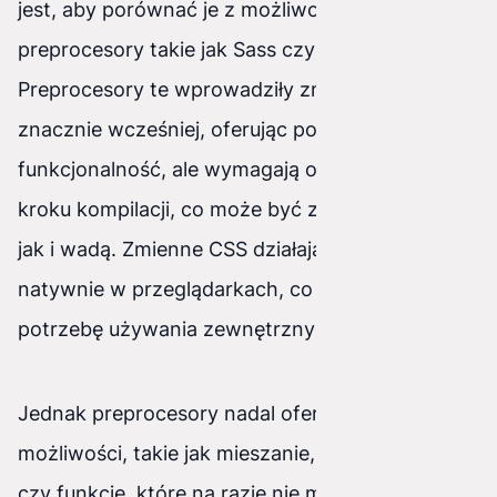
jest, aby porównać je z możliwościami, jakie dają
preprocesory takie jak Sass czy LESS.
Preprocesory te wprowadziły zmienne do CSS
znacznie wcześniej, oferując podobną
funkcjonalność, ale wymagają one dodatkowego
kroku kompilacji, co może być zarówno zaletą,
jak i wadą. Zmienne CSS działają natomiast
natywnie w przeglądarkach, co eliminuje
potrzebę używania zewnętrznych narzędzi.
Jednak preprocesory nadal oferują szersze
możliwości, takie jak mieszanie, dziedziczenie
czy funkcje, które na razie nie mają swojego