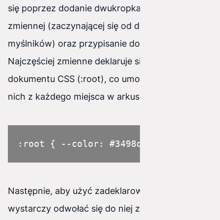
się poprzez dodanie dwukropka i nazwy
zmiennej (zaczynającej się od dwóch
myślników) oraz przypisanie do niej wartości.
Najczęściej zmienne deklaruje się w korzeniu
dokumentu CSS (:root), co umożliwia dostęp do
nich z każdego miejsca w arkuszu stylów.
:root { --color: #3498db; --font-size
Następnie, aby użyć zadeklarowanej zmiennej,
wystarczy odwołać się do niej za pomocą funkcji