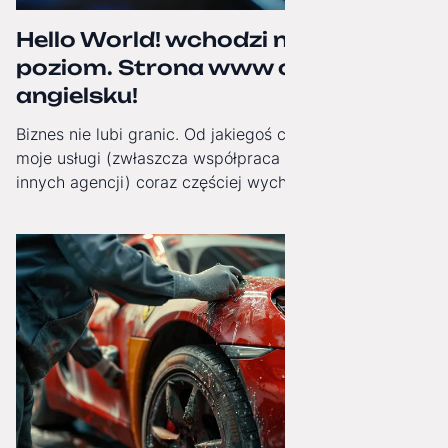
Hello World! wchodzi na wyższy
poziom. Strona www oficjalnie po
angielsku!
Biznes nie lubi granic. Od jakiegoś czasu obserwuję, jak
moje usługi (zwłaszcza współpraca White-Label dla
innych agencji) coraz częściej wychodzą poza Polskę.
Dlatego od dziś moja strona internetowa zyskała pełną,
angielską wersję językową!