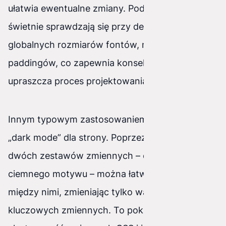
ułatwia ewentualne zmiany. Podobnie, zmienne
świetnie sprawdzają się przy definiowaniu
globalnych rozmiarów fontów, marginesów czy
paddingów, co zapewnia konsekwencję i
upraszcza proces projektowania.
Innym typowym zastosowaniem jest utworzenie
„dark mode” dla strony. Poprzez zdefiniowanie
dwóch zestawów zmiennych – dla jasnego i
ciemnego motywu – można łatwo przełączać się
między nimi, zmieniając tylko wartość
kluczowych zmiennych. To pokazuje