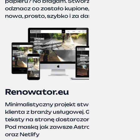
papieru? No błagam. Stwórz listę zakupów,
odznacz co zostało kupione, zacznij od
nowa, prosto, szybko i za darmo.
Renowator.eu
Minimalistyczny projekt stworzony dla
klienta z branży usługowej. Grafiki oraz
teksty na stronę dostarczone przez klienta.
Pod maską jak zawsze Astro, TailwindCSS,
oraz Netlify