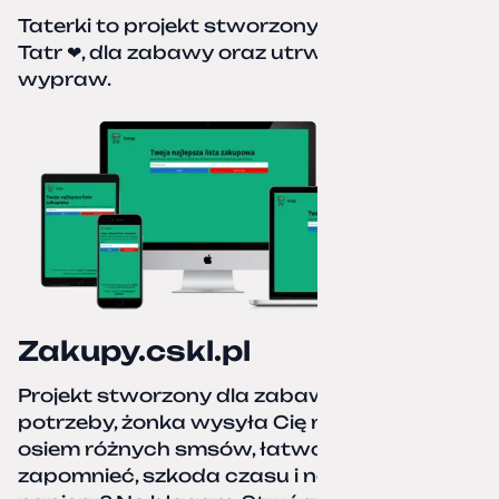
Taterki to projekt stworzony z miłości do
Tatr ❤, dla zabawy oraz utrwalenia naszych
wypraw.
Zakupy.cskl.pl
Projekt stworzony dla zabawy i realnej
potrzeby, żonka wysyła Cię na zakupy,
osiem różnych smsów, łatwo coś pominać,
zapomnieć, szkoda czasu i nerwów. Kartka