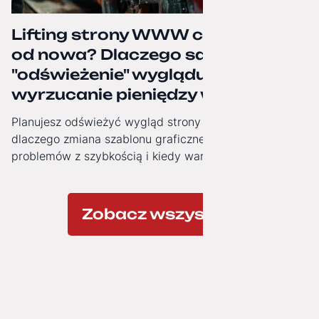
Lifting strony WWW czy budowa
od nowa? Dlaczego samo
"odświeżenie" wyglądu to często
wyrzucanie pieniędzy w błoto.
Planujesz odświeżyć wygląd strony firmowej? Zobacz,
dlaczego zmiana szablonu graficznego nie rozwiązuje
problemów z szybkością i kiedy warto zainwestować w
nowoczesną architekturę technologiczną.
Zobacz wszystkie