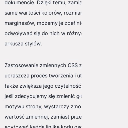
dokumencie. Dzięki temu, zamiast powtarzać te
same wartości kolorów, rozmiarów fontów czy
marginesów, możemy je zdefiniować raz i
odwoływać się do nich w różnych miejscach
arkusza stylów.
Zastosowanie zmiennych CSS znacznie
upraszcza proces tworzenia i utrzymania kodu, a
także zwiększa jego czytelność. Przykładowo,
jeśli zdecydujemy się zmienić główny kolor
motywu strony, wystarczy zmodyfikować
wartość zmiennej, zamiast przeszukiwać i
edytować każdą linijkę kodu osobno. To nie