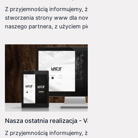
Z przyjemnością informujemy, że operacja
stworzenia strony www dla nowego projektu
naszego partnera, z użyciem piekielnie
szybkiego nextJS została zakończona
sukcesem. Nowoczesny framework oparty na
React czyli NextJS do tak małego projektu nadał
się idealnie
Nasza ostatnia realizacja - Vaget.pl
Z przyjemnością informujemy, że operacja