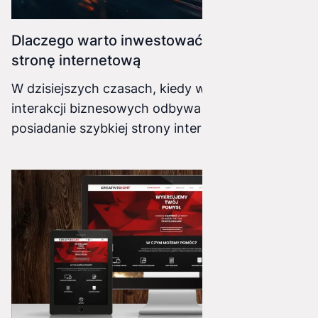
Dlaczego warto inwestować w szybką
stronę internetową
W dzisiejszych czasach, kiedy większość
interakcji biznesowych odbywa się online,
posiadanie szybkiej strony internetowej jest
niezwykle istotne. Nie tylko pomaga to w
zwiększaniu sprzedaży, ale także pozytywnie
wpływa na doświadczenie użytkowników. W
artykule przedstawimy 14 powodów, dlaczego
warto inwestować w szybką stronę internetową.