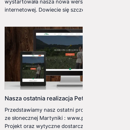
wystartowała nasza nowa wersja witryny
internetowej. Dowiecie się szczegółowo jak
pracujemy i jak wygląda proces realizacji
Waszego pomysłu. Dużą wagę przykładamy do
sprecyzowania szczegółów, aby po naszej i
Waszej stronie wszystko było jasne. Potrafimy
działać szybko i sprawnie
Nasza ostatnia realizacja Petitcocotier.fr
Przedstawiamy nasz ostatni projekt dla klienta
ze słonecznej Martyniki : www.petitcocotier.fr
Projekt oraz wytyczne dostarczone przez