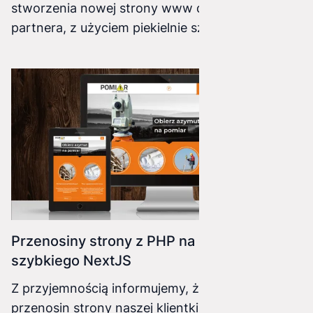
stworzenia nowej strony www dla naszego
partnera, z użyciem piekielnie szybkiego nextJS
została zakończona sukcesem. Poprzednia
strona oparta o nieużywany przez klienta CMS
napisany w PHP został zastąpiony przez
nowoczesny framework oparty na React czyli
NextJS
Przenosiny strony z PHP na piekielnie
szybkiego NextJS
Z przyjemnością informujemy, że operacja
przenosin strony naszej klientki z powolnego