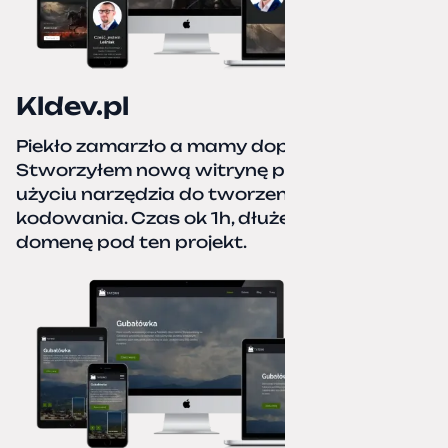
Kldev.pl
Piekło zamarzło a mamy dopiero jesień.
Stworzyłem nową witrynę portfolio przy
użyciu narzędzia do tworzenia stron bez
kodowania. Czas ok 1h, dłużej podpinałem
domenę pod ten projekt.