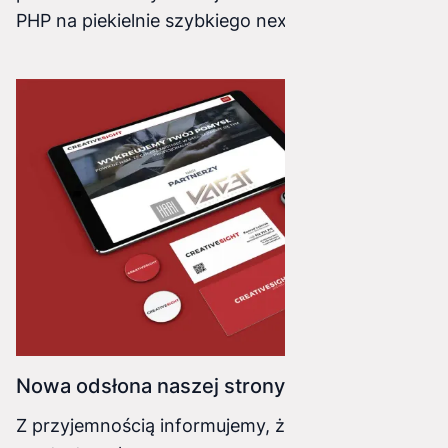
PHP na piekielnie szybkiego nextJS została
zakończona sukcesem. Poprzednia strona
borykała się z różnymi problemami, od słabego
SEO po błędy w kodzie oraz działaniu samej
strony. Nieużywany CMS został zastąpiony
przez nowoczesny framework oparty na React
czyli NextJS
Nowa odsłona naszej strony
Z przyjemnością informujemy, że właśnie