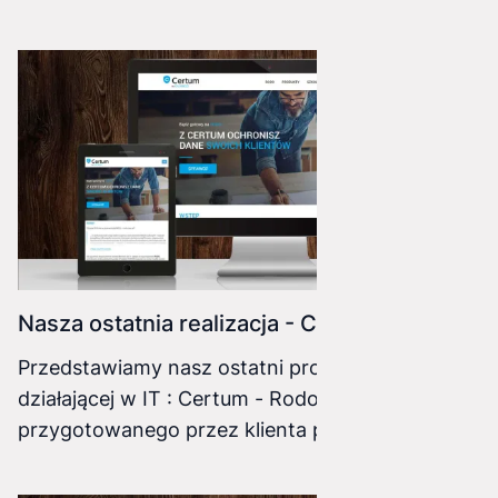
klienta. Stronę napędza od strony backendu
znany i lubiany Wordpress (w tym przypadku
działa jako Headless CMS), od strny frontendu
React.
Nasza ostatnia realizacja - Certum
Przedstawiamy nasz ostatni projekt dla firmy
działającej w IT : Certum - Rodo Na podstawie
przygotowanego przez klienta projektu,
zakodowaliśmy landing page z wykorzystaniem
technologii CSS3, HTML5 oraz sporą dawką