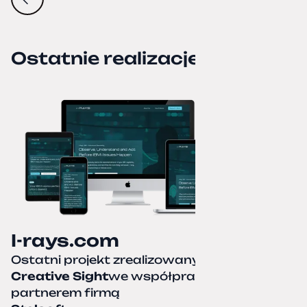
zakodowaliśmy z wykorzystaniem technologii
CSS3, HTML5, CMS Concrete5 oraz sporą
dawką Java Script.
Ostatnie realizacje
I-rays.com
Ostatni projekt zrealizowany przez
Creative Sight
we współpracy z naszym
partnerem firmą