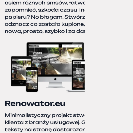
osiem różnych smsów, łatwo coś pominać,
zapomnieć, szkoda czasu i nerwów. Kartka
papieru? No błagam. Stwórz listę zakupów,
odznacz co zostało kupione, zacznij od
nowa, prosto, szybko i za darmo.
Renowator.eu
Minimalistyczny projekt stworzony dla
klienta z branży usługowej. Grafiki oraz
teksty na stronę dostarczone przez klienta.