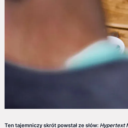
Ten tajemniczy skrót powstał ze słów:
Hypertext 