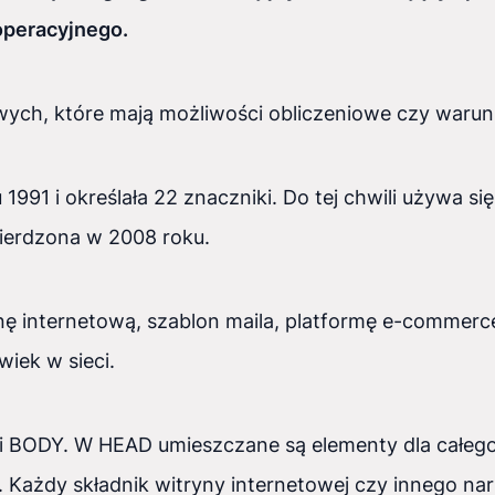
operacyjnego.
wych, które mają możliwości obliczeniowe czy warun
991 i określała 22 znaczniki. Do tej chwili używa się 
wierdzona w 2008 roku.
nę internetową, szablon maila, platformę e-commer
iek w sieci.
i BODY. W HEAD umieszczane są elementy dla całe
 Każdy składnik witryny internetowej czy innego na