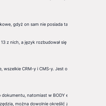
kowe, gdyż on sam nie posiada takich rozwiązań.
13 z nich, a język rozbudował się diametrialnie i
ce, wszelkie CRM-y i CMS-y. Jest on podstawowym
go dokumentu, natomiast w BODY elementy
rzędzia, można dowolnie określić za pomocą