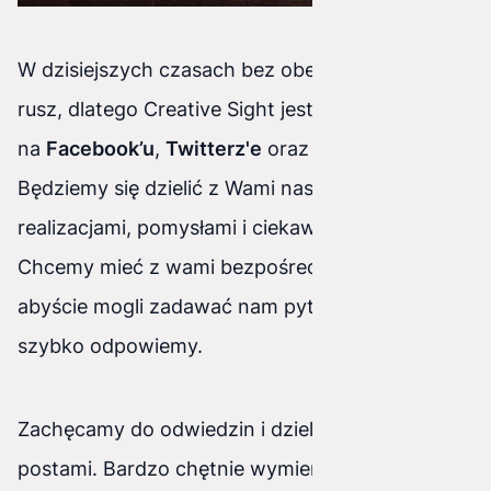
W dzisiejszych czasach bez obecności w SM ani
rusz, dlatego Creative Sight jest już
na
Facebook’u
,
Twitterz'e
oraz
Google+
.
Będziemy się dzielić z Wami naszymi
realizacjami, pomysłami i ciekawostkami.
Chcemy mieć z wami bezpośredni kontakt,
abyście mogli zadawać nam pytania, na które
szybko odpowiemy.
Zachęcamy do odwiedzin i dzielenia się naszymi
postami. Bardzo chętnie wymienimy się też