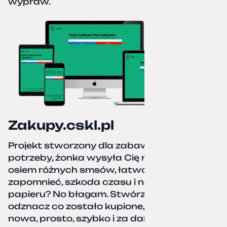
wypraw.
Zakupy.cskl.pl
Projekt stworzony dla zabawy i realnej
potrzeby, żonka wysyła Cię na zakupy,
osiem różnych smsów, łatwo coś pominać,
zapomnieć, szkoda czasu i nerwów. Kartka
papieru? No błagam. Stwórz listę zakupów,
odznacz co zostało kupione, zacznij od
nowa, prosto, szybko i za darmo.