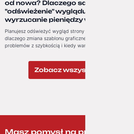
od nowa? Dlaczego samo
"odświeżenie" wyglądu to często
wyrzucanie pieniędzy w błoto.
Planujesz odświeżyć wygląd strony firmowej? Zobacz,
dlaczego zmiana szablonu graficznego nie rozwiązuje
problemów z szybkością i kiedy warto zainwestować w
nowoczesną architekturę technologiczną.
Zobacz wszystkie
Masz pomysł na projekt? ;-)