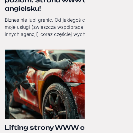
poziom. Strona www oficjalnie po
angielsku!
Biznes nie lubi granic. Od jakiegoś czasu obserwuję, jak
moje usługi (zwłaszcza współpraca White-Label dla
innych agencji) coraz częściej wychodzą poza Polskę.
Dlatego od dziś moja strona internetowa zyskała pełną,
angielską wersję językową!
Lifting strony WWW czy budowa