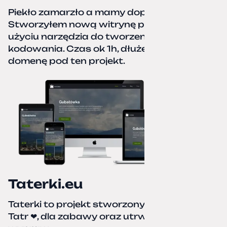
Piekło zamarzło a mamy dopiero jesień.
Stworzyłem nową witrynę portfolio przy
użyciu narzędzia do tworzenia stron bez
kodowania. Czas ok 1h, dłużej podpinałem
domenę pod ten projekt.
Taterki.eu
Taterki to projekt stworzony z miłości do
Tatr ❤, dla zabawy oraz utrwalenia naszych