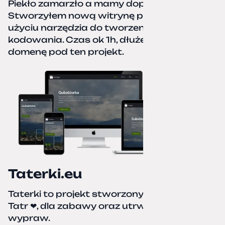
Piekło zamarzło a mamy dopiero jesień.
Stworzyłem nową witrynę portfolio przy
użyciu narzędzia do tworzenia stron bez
kodowania. Czas ok 1h, dłużej podpinałem
domenę pod ten projekt.
Taterki.eu
Taterki to projekt stworzony z miłości do
Tatr ❤, dla zabawy oraz utrwalenia naszych
wypraw.