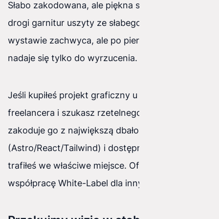
Słabo zakodowana, ale piękna strona jest jak
drogi garnitur uszyty ze słabego materiału – na
wystawie zachwyca, ale po pierwszym praniu
nadaje się tylko do wyrzucenia.
Jeśli kupiłeś projekt graficzny u agencji lub
freelancera i szukasz rzetelnego zespołu, który
zakoduje go z największą dbałością o wydajność
(Astro/React/Tailwind) i dostępność (a11y) –
trafiłeś we właściwe miejsce. Oferujemy również
współpracę White-Label dla innych agencji.