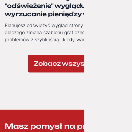
"odświeżenie" wyglądu to często
wyrzucanie pieniędzy w błoto.
Planujesz odświeżyć wygląd strony firmowej? Zobacz,
dlaczego zmiana szablonu graficznego nie rozwiązuje
problemów z szybkością i kiedy warto zainwestować w
nowoczesną architekturę technologiczną.
Zobacz wszystkie
Masz pomysł na projekt? ;-)