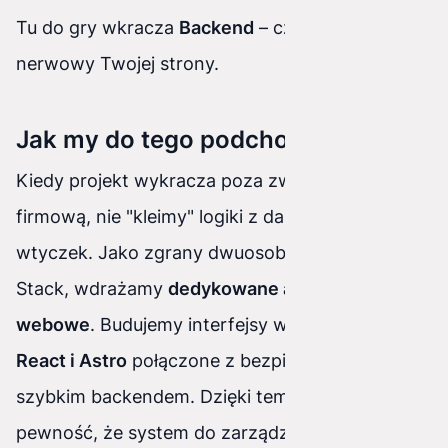
Tu do gry wkracza
Backend
– czyli system
nerwowy Twojej strony.
Jak my do tego podchodzimy?
Kiedy projekt wykracza poza zwykłą wizytówkę
firmową, nie "kleimy" logiki z darmowych
wtyczek. Jako zgrany dwuosobowy zespół Full-
Stack, wdrażamy
dedykowane aplikacje
webowe
. Budujemy interfejsy w frameworku
React i Astro
połączone z bezpiecznym,
szybkim backendem. Dzięki temu zyskujesz
pewność, że system do zarządzania klientami w