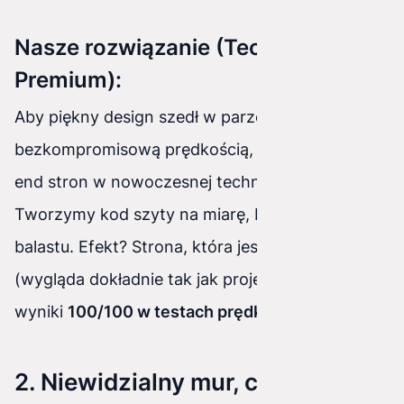
Nasze rozwiązanie (Technologia
Premium):
Aby piękny design szedł w parze z
bezkompromisową prędkością, budujemy front-
end stron w nowoczesnej technologii
Astro
.
Tworzymy kod szyty na miarę, bez zbędnego
balastu. Efekt? Strona, która jest "Pixel-Perfect"
(wygląda dokładnie tak jak projekt) i osiąga
wyniki
100/100 w testach prędkości Google
.
2. Niewidzialny mur, czyli brak