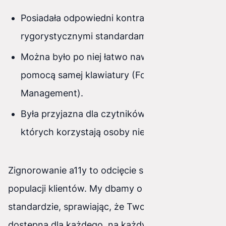
Posiadała odpowiedni kontrast (zgodnie z
rygorystycznymi standardami WCAG).
Można było po niej łatwo nawigować za
pomocą samej klawiatury (Focus
Management).
Była przyjazna dla czytników ekranowych, z
których korzystają osoby niedowidzące.
Zignorowanie a11y to odcięcie się od około 15%
populacji klientów. My dbamy o te detale w
standardzie, sprawiając, że Twoja strona jest
dostępna dla każdego, na każdym urządzeniu.