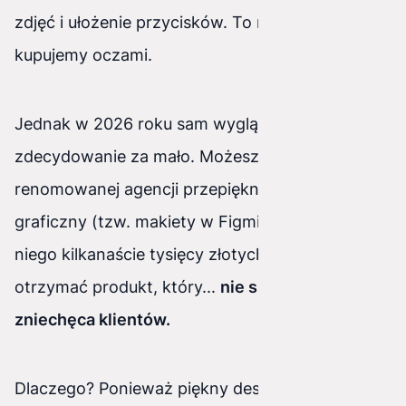
zdjęć i ułożenie przycisków. To naturalne –
kupujemy oczami.
Jednak w 2026 roku sam wygląd to
zdecydowanie za mało. Możesz kupić od
renomowanej agencji przepiękny projekt
graficzny (tzw. makiety w Figmie), zapłacić za
niego kilkanaście tysięcy złotych, a ostatecznie
otrzymać produkt, który...
nie sprzedaje i
zniechęca klientów.
Dlaczego? Ponieważ piękny design to zaledwie