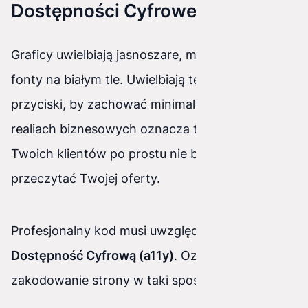
Dostępności Cyfrowej (a11y)
Graficy uwielbiają jasnoszare, małe i eleganckie
fonty na białym tle. Uwielbiają też ukrywać
przyciski, by zachować minimalizm. Niestety, w
realiach biznesowych oznacza to, że część
Twoich klientów po prostu nie będzie w stanie
przeczytać Twojej oferty.
Profesjonalny kod musi uwzględniać tzw.
Dostępność Cyfrową (a11y)
. Oznacza to
zakodowanie strony w taki sposób, aby: