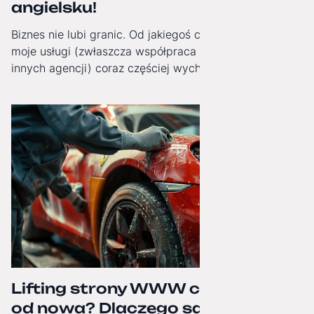
angielsku!
Biznes nie lubi granic. Od jakiegoś czasu obserwuję, jak
moje usługi (zwłaszcza współpraca White-Label dla
innych agencji) coraz częściej wychodzą poza Polskę.
Dlatego od dziś moja strona internetowa zyskała pełną,
angielską wersję językową!
Lifting strony WWW czy budowa
od nowa? Dlaczego samo