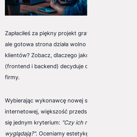
Zapłaciłeś za piękny projekt graficzny w Figmie,
ale gotowa strona działa wolno i odstrasza
klientów? Zobacz, dlaczego jakość kodu
(frontend i backend) decyduje o zyskach Twojej
firmy.
Wybierając wykonawcę nowej strony
internetowej, większość przedsiębiorców kieruje
się jednym kryterium:
"Czy ich realizacje ładnie
wyglądają?"
. Oceniamy estetykę, kolory, dobór