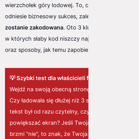
wierzchołek góry lodowej. To, czy strona
odniesie biznesowy sukces, zależy od tego,
jak
zostanie zakodowana
. Oto 3 kluczowe obszary,
w których słaby kod niszczy najlepszy design,
oraz sposoby, jak temu zapobiec.
💡 Szybki test dla właścicieli firm:
Wejdź na swoją obecną stronę na telefonie.
Czy ładowała się dłużej niż 3 sekundy? Czy
tekst był od razu czytelny, czy musiałeś
powiększać ekran? Jeśli Twoja odpowiedź
brzmi "nie", to znak, że Twoja strona ma tzw.