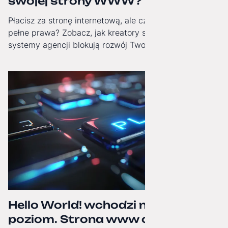
swojej strony WWW?
Płacisz za stronę internetową, ale czy masz do niej
pełne prawa? Zobacz, jak kreatory stron i zamknięte
systemy agencji blokują rozwój Twojej firmy i jak
odzyskać technologiczną niezależność.
Hello World! wchodzi na wyższy
poziom. Strona www oficjalnie po