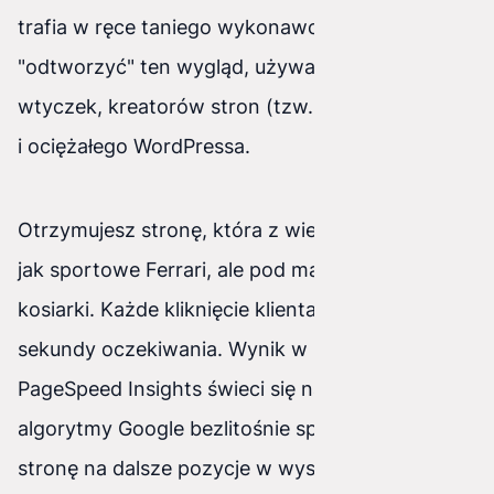
trafia w ręce taniego wykonawcy, który próbuje
"odtworzyć" ten wygląd, używając najcięższych
wtyczek, kreatorów stron (tzw. page builderów)
i ociężałego WordPressa.
Otrzymujesz stronę, która z wierzchu wygląda
jak sportowe Ferrari, ale pod maską ma silnik od
kosiarki. Każde kliknięcie klienta to długie
sekundy oczekiwania. Wynik w Google
PageSpeed Insights świeci się na czerwono, a
algorytmy Google bezlitośnie spychają Twoją
stronę na dalsze pozycje w wyszukiwarce.