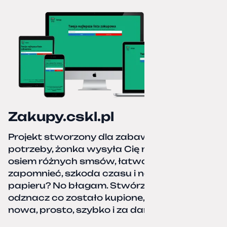
Zakupy.cskl.pl
Projekt stworzony dla zabawy i realnej
potrzeby, żonka wysyła Cię na zakupy,
osiem różnych smsów, łatwo coś pominać,
zapomnieć, szkoda czasu i nerwów. Kartka
papieru? No błagam. Stwórz listę zakupów,
odznacz co zostało kupione, zacznij od
nowa, prosto, szybko i za darmo.