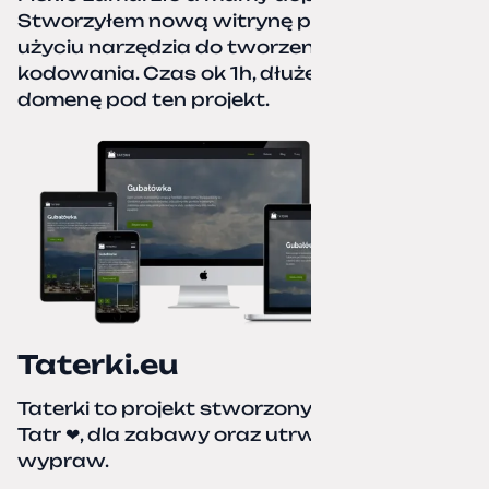
Stworzyłem nową witrynę portfolio przy
użyciu narzędzia do tworzenia stron bez
kodowania. Czas ok 1h, dłużej podpinałem
domenę pod ten projekt.
Taterki.eu
Taterki to projekt stworzony z miłości do
Tatr ❤, dla zabawy oraz utrwalenia naszych
wypraw.