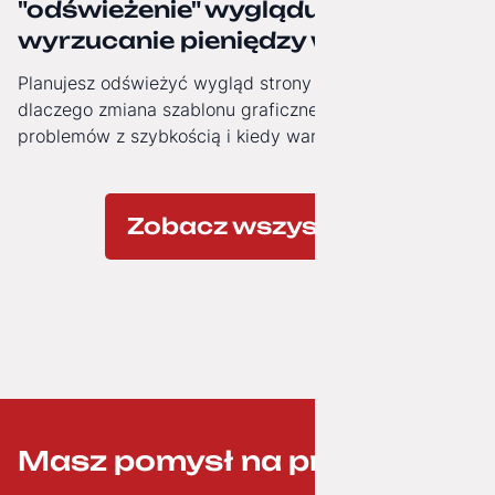
"odświeżenie" wyglądu to często
wyrzucanie pieniędzy w błoto.
Planujesz odświeżyć wygląd strony firmowej? Zobacz,
dlaczego zmiana szablonu graficznego nie rozwiązuje
problemów z szybkością i kiedy warto zainwestować w
nowoczesną architekturę technologiczną.
Zobacz wszystkie
Masz pomysł na projekt? ;-)