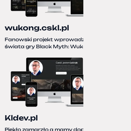
wukong.cskl.pl
Fanowski projekt wprowadzający do
świata gry Black Myth: Wukong
Kldev.pl
Piekło zamarzło a mamy dopiero jesień.