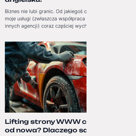
Biznes nie lubi granic. Od jakiegoś czasu obserwuję, jak
moje usługi (zwłaszcza współpraca White-Label dla
innych agencji) coraz częściej wychodzą poza Polskę.
Dlatego od dziś moja strona internetowa zyskała pełną,
angielską wersję językową!
Lifting strony WWW czy budowa
od nowa? Dlaczego samo