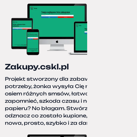
Zakupy.cskl.pl
Projekt stworzony dla zabawy i realnej
potrzeby, żonka wysyła Cię na zakupy,
osiem różnych smsów, łatwo coś pominać,
zapomnieć, szkoda czasu i nerwów. Kartka
papieru? No błagam. Stwórz listę zakupów,
odznacz co zostało kupione, zacznij od
nowa, prosto, szybko i za darmo.