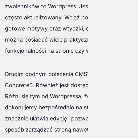
zwolenników to Wordpress. Jest darmowy,
często aktualizowany. Wciąż powstają nowe
gotowe motywy oraz wtyczki, dzięki którym
można posiadać wiele praktycznych
funkcjonalności na stronie czy w sklepie.
Drugim godnym polecenia CMS’em jest
Concrete5. Również jest dostępny za darmo.
Różni się tym od Wordpressa, że zmian
dokonujemy bezpośrednio na stronie. To
znacznie ułatwia edycję i pozwala w prosty
sposób zarządzać stroną nawet laikowi.