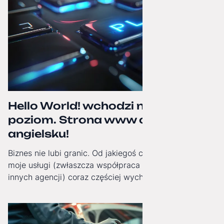
Hello World! wchodzi na wyższy
poziom. Strona www oficjalnie po
angielsku!
Biznes nie lubi granic. Od jakiegoś czasu obserwuję, jak
moje usługi (zwłaszcza współpraca White-Label dla
innych agencji) coraz częściej wychodzą poza Polskę.
Dlatego od dziś moja strona internetowa zyskała pełną,
angielską wersję językową!