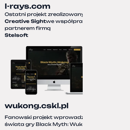
I-rays.com
Ostatni projekt zrealizowany przez
Creative Sight
we współpracy z naszym
partnerem firmą
Stelsoft
wukong.cskl.pl
Fanowski projekt wprowadzający do
świata gry Black Myth: Wukong