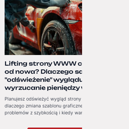
Lifting strony WWW czy budowa
od nowa? Dlaczego samo
"odświeżenie" wyglądu to często
wyrzucanie pieniędzy w błoto.
Planujesz odświeżyć wygląd strony firmowej? Zobacz,
dlaczego zmiana szablonu graficznego nie rozwiązuje
problemów z szybkością i kiedy warto zainwestować w
nowoczesną architekturę technologiczną.