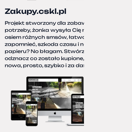
Zakupy.cskl.pl
Projekt stworzony dla zabawy i realnej
potrzeby, żonka wysyła Cię na zakupy,
osiem różnych smsów, łatwo coś pominać,
zapomnieć, szkoda czasu i nerwów. Kartka
papieru? No błagam. Stwórz listę zakupów,
odznacz co zostało kupione, zacznij od
nowa, prosto, szybko i za darmo.