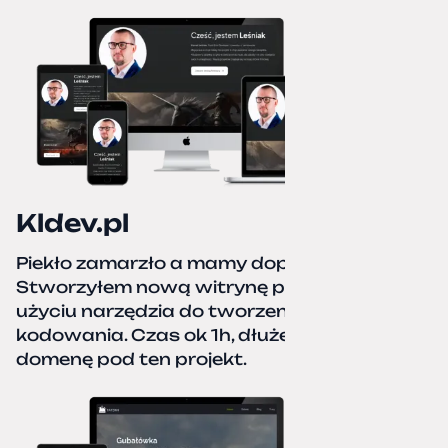
Kldev.pl
Piekło zamarzło a mamy dopiero jesień.
Stworzyłem nową witrynę portfolio przy
użyciu narzędzia do tworzenia stron bez
kodowania. Czas ok 1h, dłużej podpinałem
domenę pod ten projekt.