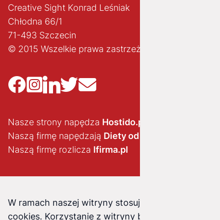
Creative Sight Konrad Leśniak
Chłodna 66/1
71-493 Szczecin
© 2015 Wszelkie prawa zastrzeżone
Nasze strony napędza
Hostido.pl
Naszą firmę napędzają
Diety od brokuła
Naszą firmę rozlicza
Ifirma.pl
W ramach naszej witryny stosujemy pliki
cookies. Korzystanie z witryny bez zmiany