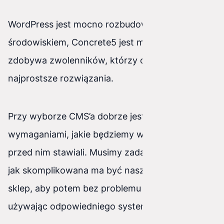
WordPress jest mocno rozbudowanym
środowiskiem, Concrete5 jest mniej znany, ale
zdobywa zwolenników, którzy cenią sobie
najprostsze rozwiązania.
Przy wyborze CMS’a dobrze jest kierować się
wymaganiami, jakie będziemy w przyszłości
przed nim stawiali. Musimy zadać sobie pytanie,
jak skomplikowana ma być nasza strona czy
sklep, aby potem bez problemu móc ją edytować
używając odpowiedniego systemu.