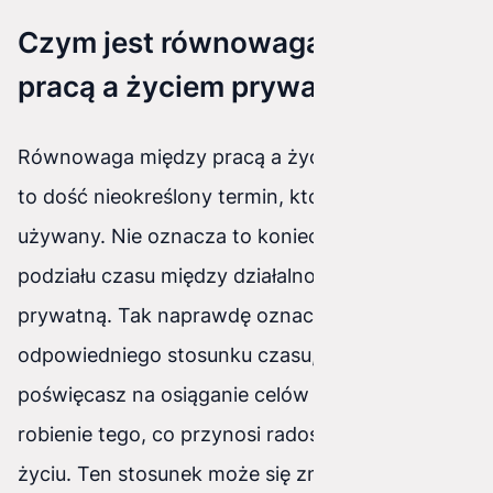
Czym jest równowaga między
pracą a życiem prywatnym?
Równowaga między pracą a życiem prywatnym
to dość nieokreślony termin, który często jest
używany. Nie oznacza to koniecznie 50/50
podziału czasu między działalności zawodową a
prywatną. Tak naprawdę oznacza to osiągnięcie
odpowiedniego stosunku czasu, który
poświęcasz na osiąganie celów zawodowych i
robienie tego, co przynosi radość w Twoim
życiu. Ten stosunek może się zmieniać w czasie,