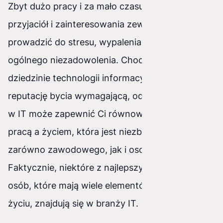
Zbyt dużo pracy i za mało czasu na rodzinę,
przyjaciół i zainteresowania zewnętrzne może
prowadzić do stresu, wypalenia zawodowego i
ogólnego niezadowolenia. Chociaż praca w
dziedzinie technologii informacyjnej ma
reputację bycia wymagającą, odpowiednia praca
w IT może zapewnić Ci równowagę między
pracą a życiem, która jest niezbędna do rozwoju
zarówno zawodowego, jak i osobistego.
Faktycznie, niektóre z najlepszych karier dla
osób, które mają wiele elementów w swoim
życiu, znajdują się w branży IT.