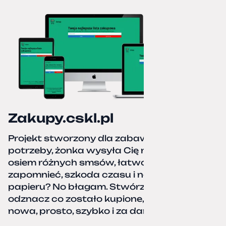
Zakupy.cskl.pl
Projekt stworzony dla zabawy i realnej
potrzeby, żonka wysyła Cię na zakupy,
osiem różnych smsów, łatwo coś pominać,
zapomnieć, szkoda czasu i nerwów. Kartka
papieru? No błagam. Stwórz listę zakupów,
odznacz co zostało kupione, zacznij od
nowa, prosto, szybko i za darmo.