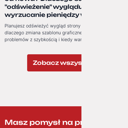
"odświeżenie" wyglądu to często
wyrzucanie pieniędzy w błoto.
Planujesz odświeżyć wygląd strony firmowej? Zobacz,
dlaczego zmiana szablonu graficznego nie rozwiązuje
problemów z szybkością i kiedy warto zainwestować w
nowoczesną architekturę technologiczną.
Zobacz wszystkie
Masz pomysł na projekt? ;-)