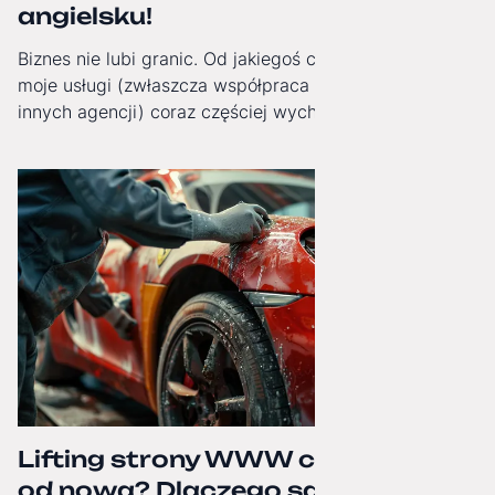
angielsku!
Biznes nie lubi granic. Od jakiegoś czasu obserwuję, jak
moje usługi (zwłaszcza współpraca White-Label dla
innych agencji) coraz częściej wychodzą poza Polskę.
Dlatego od dziś moja strona internetowa zyskała pełną,
angielską wersję językową!
Lifting strony WWW czy budowa
od nowa? Dlaczego samo