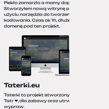
Piekło zamarzło a mamy dopiero jesień.
Stworzyłem nową witrynę portfolio przy
użyciu narzędzia do tworzenia stron bez
kodowania. Czas ok 1h, dłużej podpinałem
domenę pod ten projekt.
Taterki.eu
Taterki to projekt stworzony z miłości do
Tatr ❤, dla zabawy oraz utrwalenia naszych
wypraw.