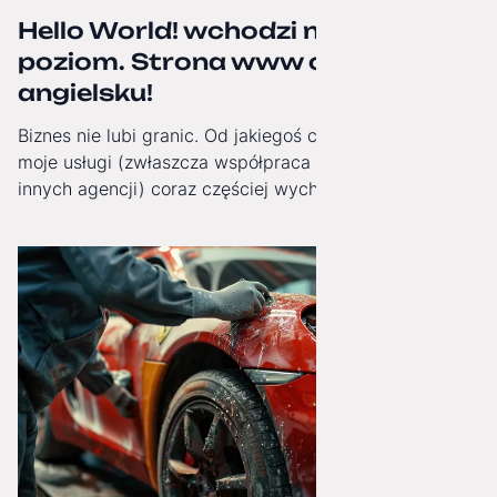
Hello World! wchodzi na wyższy
poziom. Strona www oficjalnie po
angielsku!
Biznes nie lubi granic. Od jakiegoś czasu obserwuję, jak
moje usługi (zwłaszcza współpraca White-Label dla
innych agencji) coraz częściej wychodzą poza Polskę.
Dlatego od dziś moja strona internetowa zyskała pełną,
angielską wersję językową!