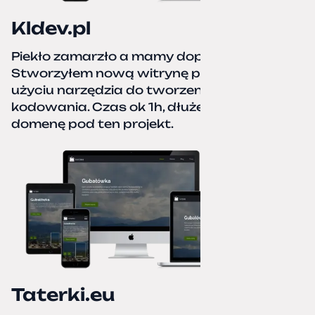
Kldev.pl
Piekło zamarzło a mamy dopiero jesień.
Stworzyłem nową witrynę portfolio przy
użyciu narzędzia do tworzenia stron bez
kodowania. Czas ok 1h, dłużej podpinałem
domenę pod ten projekt.
Taterki.eu