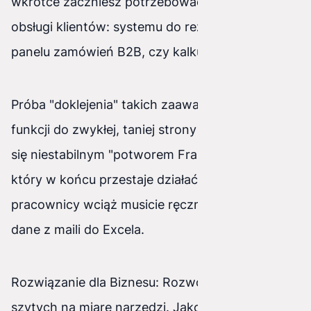
wkrótce zaczniesz potrzebować narzędzi do
obsługi klientów: systemu do rezerwacji online,
panelu zamówień B2B, czy kalkulatora wycen.
Próba "doklejenia" takich zaawansowanych
funkcji do zwykłej, taniej strony zawsze kończy
się niestabilnym "potworem Frankensteina",
który w końcu przestaje działać. Ty lub Twoi
pracownicy wciąż musicie ręcznie przepisywać
dane z maili do Excela.
Rozwiązanie dla Biznesu: Rozwój wymaga
szytych na miarę narzędzi. Jako dwuosobowy