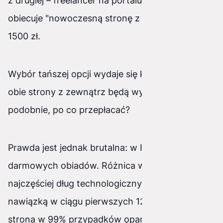
z drugiej – freelancer na portalu ogłoszeniowym
obiecuje "nowoczesną stronę z panelem" za
1500 zł.
Wybór tańszej opcji wydaje się kuszący. Skoro
obie strony z zewnątrz będą wyglądać
podobnie, po co przepłacać?
Prawda jest jednak brutalna: w IT nie ma
darmowych obiadów. Różnica w cenie to
najczęściej dług technologiczny, który spłacisz z
nawiązką w ciągu pierwszych 12 miesięcy. Tania
strona w 99% przypadków oparta jest na