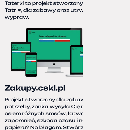
Taterki to projekt stworzony z miłości do
Tatr ❤, dla zabawy oraz utrwalenia naszych
wypraw.
Zakupy.cskl.pl
Projekt stworzony dla zabawy i realnej
potrzeby, żonka wysyła Cię na zakupy,
osiem różnych smsów, łatwo coś pominać,
zapomnieć, szkoda czasu i nerwów. Kartka
papieru? No błagam. Stwórz listę zakupów,