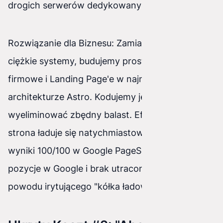
drogich serwerów dedykowanych.
Rozwiązanie dla Biznesu: Zamiast reanimować
ciężkie systemy, budujemy proste strony
firmowe i Landing Page'e w najnowocześniejszej
architekturze Astro. Kodujemy je tak, by
wyeliminować zbędny balast. Efekt? Twoja
strona ładuje się natychmiastowo, osiągając
wyniki 100/100 w Google PageSpeed. Wyższe
pozycje w Google i brak utraconych klientów z
powodu irytującego "kółka ładowania".