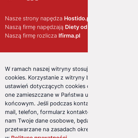
Nasze strony napędza
Hostido.pl
Naszą firmę napędzają
Diety od brokuła
Naszą firmę rozlicza
Ifirma.pl
W ramach naszej witryny stosujemy pliki
cookies. Korzystanie z witryny bez zmiany
ustawień dotyczących cookies oznacza, że będą
one zamieszczane w Państwa urządzeniu
końcowym. Jeśli podczas kontaktu z nami (e-
mail, telefon, formularz kontaktowy) podasz
nam Twoje dane osobowe, będą one
przetwarzane na zasadach określonych
w
Polityce prywatności