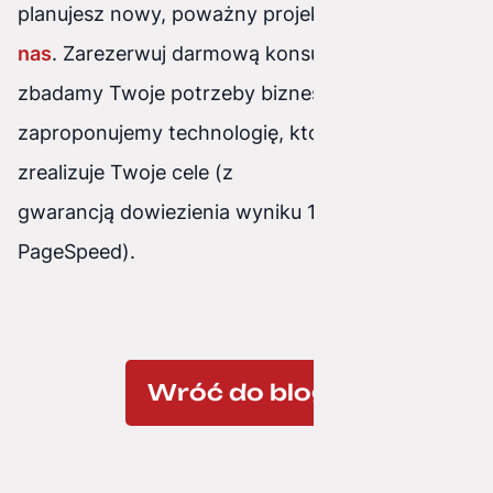
planujesz nowy, poważny projekt?
Napisz do
nas
. Zarezerwuj darmową konsultację –
zbadamy Twoje potrzeby biznesowe i
zaproponujemy technologię, która najlepiej
zrealizuje Twoje cele (z
gwarancją dowiezienia wyniku 100/100 w
PageSpeed).
Wróć do bloga