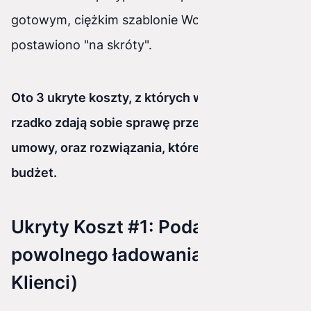
gotowym, ciężkim szablonie WordPressa, który
postawiono "na skróty".
Oto 3 ukryte koszty, z których właściciele firm
rzadko zdają sobie sprawę przed
podpisaniem
umowy, oraz rozwiązania, które uchronią Twój
budżet.
Ukryty Koszt #1: Podatek od
powolnego ładowania (Utraceni
Klienci)