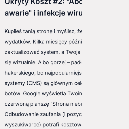
Ukryty Koszt #2: "Abonament na
awarie" i infekcje wirusowe
Kupiłeś tanią stronę i myślisz, że to koniec
wydatków. Kilka miesięcy później próbujesz
zaktualizować system, a Twoja strona rozsypuje
się wizualnie. Albo gorzej – padła ofiarą ataku
hakerskiego, bo najpopularniejsze darmowe
systemy (CMS) są głównym celem złośliwych
botów. Google wyświetla Twoim klientom
czerwoną planszę "Strona niebezpieczna".
Odbudowanie zaufania (i pozycji w
wyszukiwarce) potrafi kosztować więcej niż