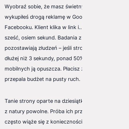
Wyobraź sobie, że masz świetny produkt,
wykupiłeś drogą reklamę w Google lub na
Facebooku. Klient klika w link i... czeka. Pięć,
sześć, osiem sekund. Badania z 2026 roku nie
pozostawiają złudzeń – jeśli strona ładuje się
dłużej niż 3 sekundy, ponad 50% użytkowników
mobilnych ją opuszcza. Płacisz za reklamę, która
przepala budżet na pusty ruch.
Tanie strony oparte na dziesiątkach wtyczek są
z natury powolne. Próba ich przyspieszenia
często wiąże się z koniecznością opłacania