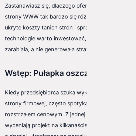
Zastanawiasz się, dlaczego oferty na stworzenie
strony WWW tak bardzo się różnią? Poznaj
ukryte koszty tanich stron i sprawdź, w jakie
technologie warto inwestować, by strona
zarabiała, a nie generowała straty.
Wstęp: Pułapka oszczędności
Kiedy przedsiębiorca szuka wykonawcy nowej
strony firmowej, często spotyka się z ogromnym
rozstrzałem cenowym. Z jednej strony agencje
wyceniają projekt na kilkanaście tysięcy złotych,