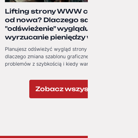
Lifting strony WWW czy budowa
od nowa? Dlaczego samo
"odświeżenie" wyglądu to często
wyrzucanie pieniędzy w błoto.
Planujesz odświeżyć wygląd strony firmowej? Zobacz,
dlaczego zmiana szablonu graficznego nie rozwiązuje
problemów z szybkością i kiedy warto zainwestować w
nowoczesną architekturę technologiczną.
Zobacz wszystkie