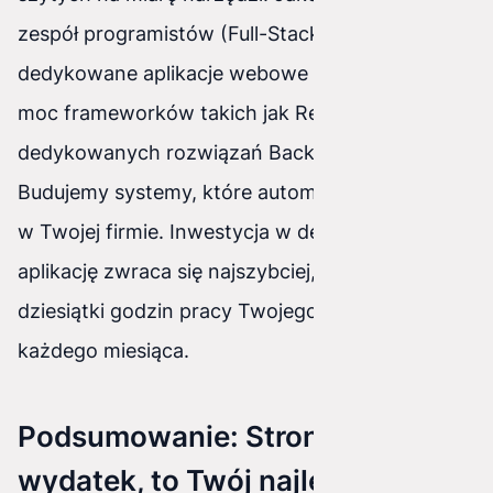
zespół programistów (Full-Stack), tworzymy
dedykowane aplikacje webowe (wykorzystując
moc frameworków takich jak React i
dedykowanych rozwiązań Backendowych).
Budujemy systemy, które automatyzują procesy
w Twojej firmie. Inwestycja w dedykowaną
aplikację zwraca się najszybciej, uwalniając
dziesiątki godzin pracy Twojego zespołu
każdego miesiąca.
Podsumowanie: Strona to nie
wydatek, to Twój najlepszy