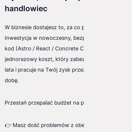
handlowiec
W biznesie dostajesz to, za co płacisz.
Inwestycja w nowoczesny, bezpieczny i szybki
kod (Astro / React / Concrete CMS) to
jednorazowy koszt, który zabezpiecza firmę na
lata i pracuje na Twój zysk przez 24 godziny na
dobę.
Przestań przepalać budżet na prowizorki.
👉 Masz dość problemów z obecną stroną lub