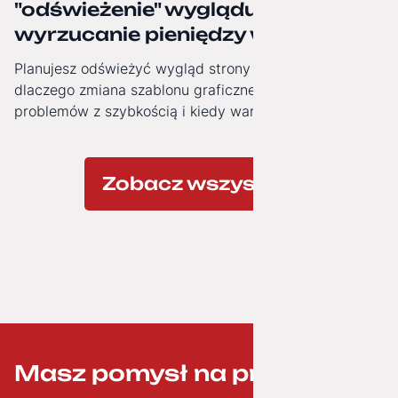
"odświeżenie" wyglądu to często
wyrzucanie pieniędzy w błoto.
Planujesz odświeżyć wygląd strony firmowej? Zobacz,
dlaczego zmiana szablonu graficznego nie rozwiązuje
problemów z szybkością i kiedy warto zainwestować w
nowoczesną architekturę technologiczną.
Zobacz wszystkie
Masz pomysł na projekt? ;-)