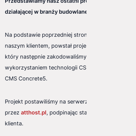
Przedstawiamy nasz ostatni projekt dla firmy
działającej w branży budowlanej :
dekor-bud.pl
Na podstawie poprzedniej strony i ustaleń z
naszym klientem, powstał projekt graficzny,
który następnie zakodowaliśmy z
wykorzystaniem technologii CSS3, HTML5 oraz
CMS Concrete5.
Projekt postawiliśmy na serwerze napędzanym
przez
atthost.pl
, podpinając stałą domenę
klienta.