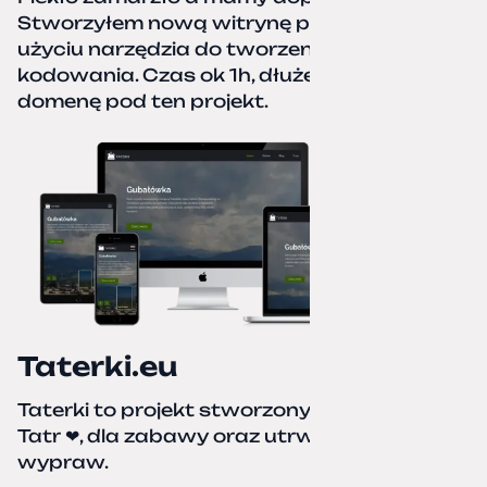
Stworzyłem nową witrynę portfolio przy
użyciu narzędzia do tworzenia stron bez
kodowania. Czas ok 1h, dłużej podpinałem
domenę pod ten projekt.
Taterki.eu
Taterki to projekt stworzony z miłości do
Tatr ❤, dla zabawy oraz utrwalenia naszych
wypraw.