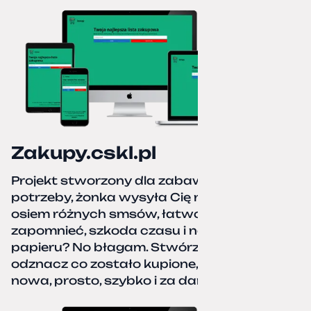
Zakupy.cskl.pl
Projekt stworzony dla zabawy i realnej
potrzeby, żonka wysyła Cię na zakupy,
osiem różnych smsów, łatwo coś pominać,
zapomnieć, szkoda czasu i nerwów. Kartka
papieru? No błagam. Stwórz listę zakupów,
odznacz co zostało kupione, zacznij od
nowa, prosto, szybko i za darmo.