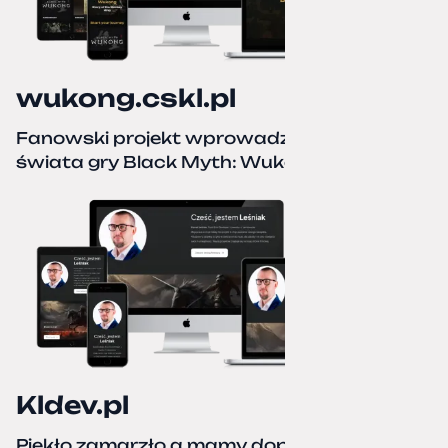
wukong.cskl.pl
Fanowski projekt wprowadzający do
świata gry Black Myth: Wukong
Kldev.pl
Piekło zamarzło a mamy dopiero jesień.