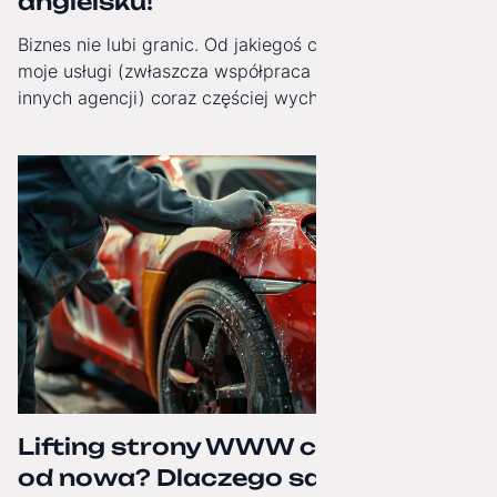
angielsku!
Biznes nie lubi granic. Od jakiegoś czasu obserwuję, jak
moje usługi (zwłaszcza współpraca White-Label dla
innych agencji) coraz częściej wychodzą poza Polskę.
Dlatego od dziś moja strona internetowa zyskała pełną,
angielską wersję językową!
Lifting strony WWW czy budowa
od nowa? Dlaczego samo