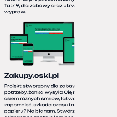
Tatr ❤, dla zabawy oraz utrwalenia naszych
wypraw.
Zakupy.cskl.pl
Projekt stworzony dla zabawy i realnej
potrzeby, żonka wysyła Cię na zakupy,
osiem różnych smsów, łatwo coś pominać,
zapomnieć, szkoda czasu i nerwów. Kartka
papieru? No błagam. Stwórz listę zakupów,