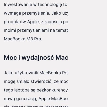
Inwestowanie w technologię to decyzja, która
wymaga przemyślenia. Jako użytkownik
produktów Apple, z radością podzielę się z Wami
moimi przemyśleniami na temat inwestycji w
MacBooka M3 Pro.
Moc i wydajność MacBooka Pro
Jako użytkownik MacBooka Pro od wielu lat,
mogę śmiało stwierdzić, że moc i wydajność
tego laptopa są bezkonkurencyjne. Z każdą
nową generacją, Apple MacBook Pro wyróżnia