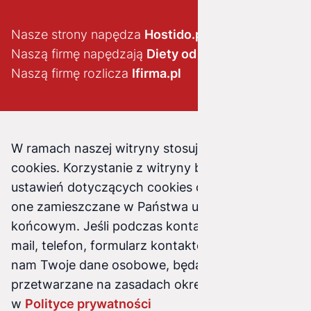
Nasze strony napędza
Hostido.pl
Naszą firmę napędzają
Diety od brokuła
Naszą firmę rozlicza
Ifirma.pl
W ramach naszej witryny stosujemy pliki
cookies. Korzystanie z witryny bez zmiany
ustawień dotyczących cookies oznacza, że będą
one zamieszczane w Państwa urządzeniu
końcowym. Jeśli podczas kontaktu z nami (e-
mail, telefon, formularz kontaktowy) podasz
nam Twoje dane osobowe, będą one
przetwarzane na zasadach określonych
w
Polityce prywatności