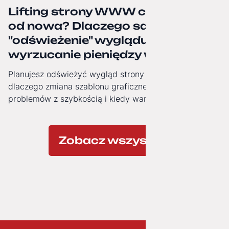
Lifting strony WWW czy budowa
od nowa? Dlaczego samo
"odświeżenie" wyglądu to często
wyrzucanie pieniędzy w błoto.
Planujesz odświeżyć wygląd strony firmowej? Zobacz,
dlaczego zmiana szablonu graficznego nie rozwiązuje
problemów z szybkością i kiedy warto zainwestować w
nowoczesną architekturę technologiczną.
Zobacz wszystkie