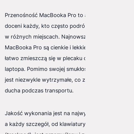
Przenośność MacBooka Pro to atut, który
doceni każdy, kto często podróżuje lub pracuje
w różnych miejscach. Najnowsze modele
MacBooka Pro są cienkie i lekkie, co sprawia, że
łatwo zmieszczą się w plecaku czy torbie na
laptopa. Pomimo swojej smukłości, urządzenie
jest niezwykle wytrzymałe, co zapewnia spokój
ducha podczas transportu.
Jakość wykonania jest na najwyższym poziomie,
a każdy szczegół, od klawiatury po gładzik