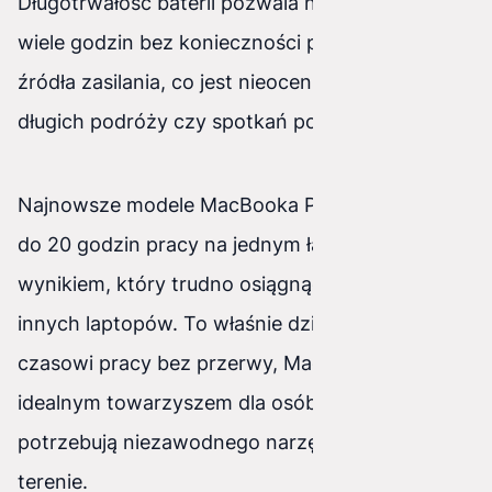
Długotrwałość baterii pozwala na pracę przez
wiele godzin bez konieczności podłączania do
źródła zasilania, co jest nieocenione podczas
długich podróży czy spotkań poza biurem.
Najnowsze modele MacBooka Pro oferują nawet
do 20 godzin pracy na jednym ładowaniu, co jest
wynikiem, który trudno osiągnąć w przypadku
innych laptopów. To właśnie dzięki takiemu
czasowi pracy bez przerwy, MacBook Pro jest
idealnym towarzyszem dla osób, które
potrzebują niezawodnego narzędzia do pracy w
terenie.