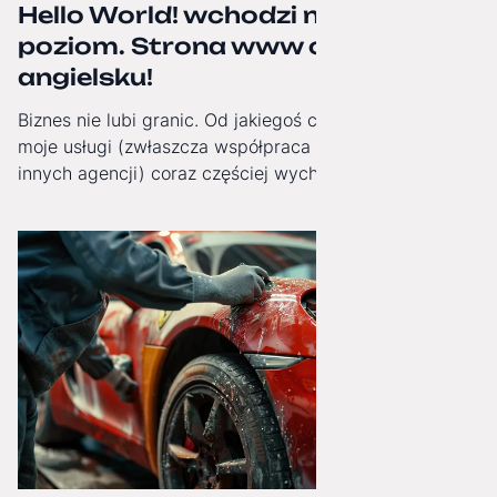
Hello World! wchodzi na wyższy
poziom. Strona www oficjalnie po
angielsku!
Biznes nie lubi granic. Od jakiegoś czasu obserwuję, jak
moje usługi (zwłaszcza współpraca White-Label dla
innych agencji) coraz częściej wychodzą poza Polskę.
Dlatego od dziś moja strona internetowa zyskała pełną,
angielską wersję językową!