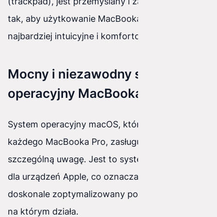
(trackpad), jest przemyślany i zaprojektowany
tak, aby użytkowanie MacBooka Pro było jak
najbardziej intuicyjne i komfortowe.
Mocny i niezawodny system
operacyjny MacBooka Pro
System operacyjny macOS, który jest sercem
każdego MacBooka Pro, zasługuje na
szczególną uwagę. Jest to system dedykowany
dla urządzeń Apple, co oznacza, że jest
doskonale zoptymalizowany pod kątem sprzętu,
na którym działa.