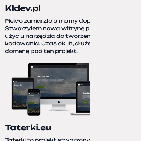
Kldev.pl
Piekło zamarzło a mamy dopiero jesień.
Stworzyłem nową witrynę portfolio przy
użyciu narzędzia do tworzenia stron bez
kodowania. Czas ok 1h, dłużej podpinałem
domenę pod ten projekt.
Taterki.eu
Taterki to projekt stworzony z miłości do